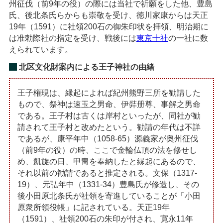
州征伐（前9年の役）の際には当社で祈願をした他、豊島
氏、後北条氏らからも崇敬を受け、徳川家康からは天正
19年（1591）に社領200石の御朱印状を拝領、明治期に
は准勅際社の指定を受け、戦後には
東京十社
の一社に数
えられています。
北区文化財案内による王子神社の由緒
王子権現は、縁起によれば紀州熊野三所を勧請した
もので、祭神は速玉之男命、伊弉册尊、事解之男命
である。王子村は古くは岸村といったが、同社が勧
請されて王子村と改めたという。勧請の年代は不詳
であるが、康平年中（1058-65）源義家が奥州征伐
（前9年の役）の時、ここで金輪仏頂の法を修せし
め、凱旋の日、甲冑を奉納したと縁起にあるので、
それ以前の勧請であると推定される。文保（1317-
19）、元弘年中（1331-34）豊島氏が修造し、その
後小田原北条氏が社領を寄進していることが「小田
原衆所領役帳」に記されている。天正19年
（1591）、社領200石の朱印が付され、寛永11年