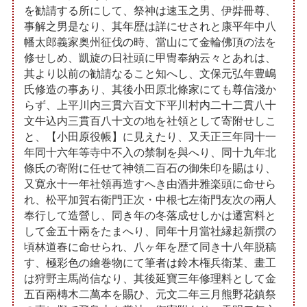
を勧請する所にして、祭神は速玉之男、伊弉冊尊、
事解之男是なり、其年歴は詳にせされと康平年中八
幡太郎義家奥州征伐の時、當山にて金輪佛頂の法を
修せしめ、凱旋の日社頭に甲冑奉納云々とあれは、
其より以前の勧請なること知へし、文保元弘年豊嶋
氏修造の事あり、其後小田原北條家にても尊信淺か
らず、上平川内三貫六百文下平川村内二十二貫八十
文牛込内三貫百八十文の地を社領として寄附せしこ
と、【小田原役帳】に見えたり、又天正三年同十一
年同十六年等寺中不入の禁制を與へり、同十九年北
條氏の寄附に任せて神領二百石の御朱印を賜はり、
又寛永十一年社領再造すへき由酒井雅楽頭に命せら
れ、松平加賀右衛門正次・中根七左衛門友次の兩人
奉行して造營し、同き年の冬落成せしかは遷宮料と
して金五十兩をたまへり、同年十月當社縁起新撰の
頃林道春に命せられ、八ヶ年を歴て同き十八年脱稿
す、極彩色の繪巻物にて筆者は鈴木権兵衛某、畫工
は狩野主馬尚信なり、其後延寶三年修理料として金
五百兩槫木二萬本を賜ひ、元文二年三月熊野花鎮祭