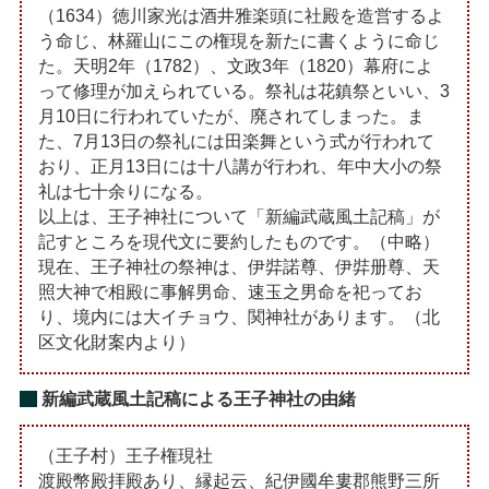
（1634）徳川家光は酒井雅楽頭に社殿を造営するよ
う命じ、林羅山にこの権現を新たに書くように命じ
た。天明2年（1782）、文政3年（1820）幕府によ
って修理が加えられている。祭礼は花鎮祭といい、3
月10日に行われていたが、廃されてしまった。ま
た、7月13日の祭礼には田楽舞という式が行われて
おり、正月13日には十八講が行われ、年中大小の祭
礼は七十余りになる。
以上は、王子神社について「新編武蔵風土記稿」が
記すところを現代文に要約したものです。（中略）
現在、王子神社の祭神は、伊弉諾尊、伊弉册尊、天
照大神で相殿に事解男命、速玉之男命を祀ってお
り、境内には大イチョウ、関神社があります。（北
区文化財案内より）
新編武蔵風土記稿による王子神社の由緒
（王子村）王子権現社
渡殿幣殿拝殿あり、縁起云、紀伊國牟婁郡熊野三所