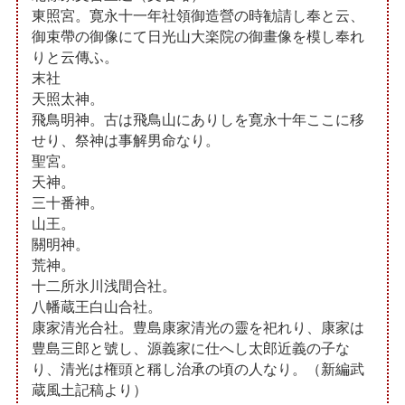
東照宮。寛永十一年社領御造營の時勧請し奉と云、
御束帶の御像にて日光山大楽院の御畫像を模し奉れ
りと云傳ふ。
末社
天照太神。
飛鳥明神。古は飛鳥山にありしを寛永十年ここに移
せり、祭神は事解男命なり。
聖宮。
天神。
三十番神。
山王。
關明神。
荒神。
十二所氷川浅間合社。
八幡蔵王白山合社。
康家清光合社。豊島康家清光の靈を祀れり、康家は
豊島三郎と號し、源義家に仕へし太郎近義の子な
り、清光は権頭と稱し治承の頃の人なり。（新編武
蔵風土記稿より）