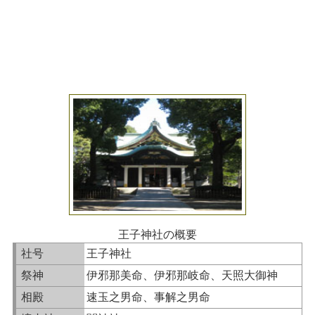
王子神社の概要
社号
王子神社
祭神
伊邪那美命、伊邪那岐命、天照大御神
相殿
速玉之男命、事解之男命