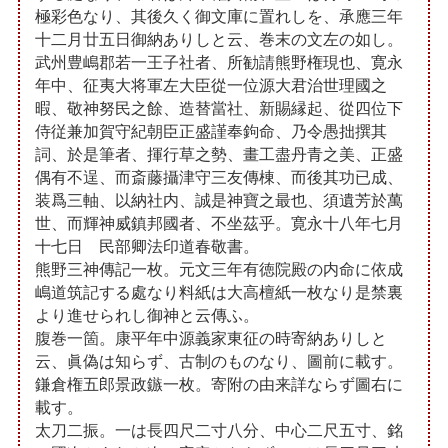
極彩色なり、其後久く御文庫に置れしを、承應三年
十二月廿五日御納ありしと云、巻末の文左の如し。
武州豊嶋郡若一王子社者、所勧請熊野権現也、寛永
年中、征夷大将軍左大臣從一位源大君治世理國之
暇、敬神努民之餘、造替當社、新賜縁起、從四位下
侍従兼加賀守紀朝臣正盛謹奉鉤命、乃令愚拙撰其
詞、於是筆者、揮行草之勢、畫工盡丹青之美、正盛
偶有不逞、而斎藤攝津守三友傳棟、而後其功已成、
装爲三軸、以納社内、誠是神寶之最也、須遺芳於萬
世、而輝神威鎮邦國者、不坐茲乎。寛永十八年七月
十七日 民部卿法印道春敬書。
熊野三神傳記一枚。元文三年有徳院殿の内命に依成
嶋道筑記する處なり料紙は大高檀紙一枚なり是禁裏
より進せられし御神と云傳ふ。
腹巻一箇。康平年中源義家東征の時寄納ありしと
云、眞偽は知らず、古制のものなり、圖前に載す。
鎌倉権五郎景政鏃一枚。寄附の由来詳ならず圖右に
載す。
太刀二振。一は長四尺二寸八分、中心二尺五寸、銘