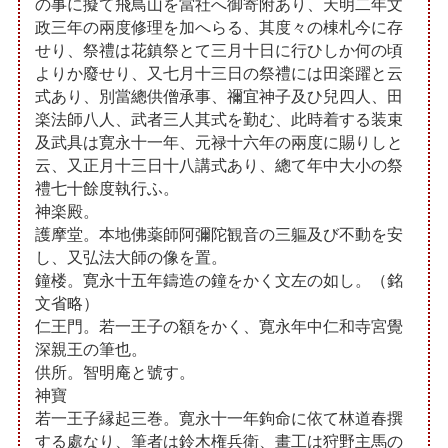
の事に擬て飛鳥山を當社へ御寄附あり、天明二年文
政三年の兩度修理を加へらる、其度々の棟札今に存
せり、祭禮は花鎮祭とて三月十日に行ひしか何の頃
よりか廢せり、又七月十三日の祭禮には田楽躍と云
式あり、別當總供僧承事、禰宜神子及ひ兒四人、田
楽法師八人、武者三人其式を勤む、此時着する装束
及武具は寛永十一年、元禄十六年の兩度に賜りしと
云、又正月十三日十八講式あり、總て年中大小の祭
禮七十餘度執行ふ。
神楽殿。
護摩堂。本地佛薬師阿彌陀観音の三軀及び不動を安
し、又弘法大師の像を置。
鐘楼。寛永十五年鑄造の鐘をかく文左の如し。（銘
文省略）
仁王門。若一王子の額をかく、寛永年中仁和寺宮覺
深親王の筆也。
供所。智明庵と號す。
神寶
若一王子縁起三巻。寛永十一年鉤命に依て林道春撰
する處なり、筆者は鈴木権兵衛、畫工は狩野主馬の