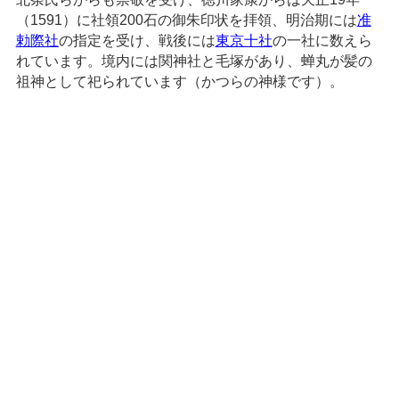
（1591）に社領200石の御朱印状を拝領、明治期には
准
勅際社
の指定を受け、戦後には
東京十社
の一社に数えら
れています。境内には関神社と毛塚があり、蝉丸が髪の
祖神として祀られています（かつらの神様です）。