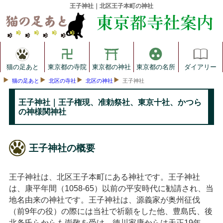
王子神社｜北区王子本町の神社
猫の足あと
東京都の寺院
東京都の神社
東京都の名所
ダイアリー
猫の足あと
北区の寺社
北区の神社
王子神社
王子神社｜王子権現、准勅祭社、東京十社、かつら
の神様関神社
王子神社の概要
王子神社は、北区王子本町にある神社です。王子神社
は、康平年間（1058-65）以前の平安時代に勧請され、当
地名由来の神社です。王子神社は、源義家が奥州征伐
（前9年の役）の際には当社で祈願をした他、豊島氏、後
北条氏らからも崇敬を受け、徳川家康からは天正19年