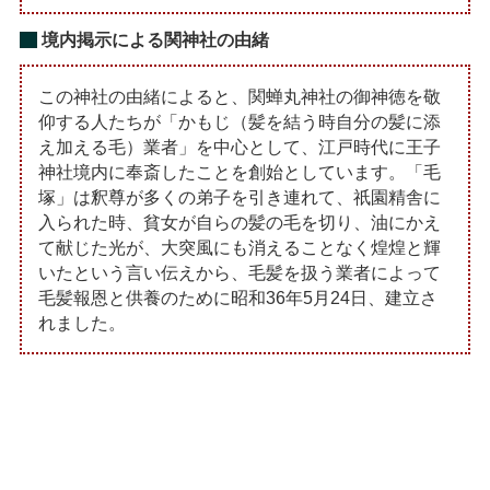
境内掲示による関神社の由緒
この神社の由緒によると、関蝉丸神社の御神徳を敬
仰する人たちが「かもじ（髪を結う時自分の髪に添
え加える毛）業者」を中心として、江戸時代に王子
神社境内に奉斎したことを創始としています。「毛
塚」は釈尊が多くの弟子を引き連れて、祇園精舎に
入られた時、貧女が自らの髪の毛を切り、油にかえ
て献じた光が、大突風にも消えることなく煌煌と輝
いたという言い伝えから、毛髪を扱う業者によって
毛髪報恩と供養のために昭和36年5月24日、建立さ
れました。