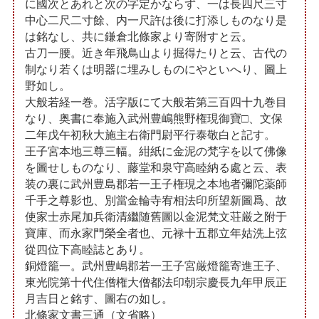
に國次とあれと次の字定かならず、一は長四尺三寸
中心二尺二寸餘、内一尺許は後に打添しものなり是
は銘なし、共に鎌倉北條家より寄附すと云。
古刀一腰。近き年飛鳥山より掘得たりと云、古代の
制なり若くは明器に埋みしものにやといへり、圖上
野如し。
大般若経一巻。活字版にて大般若第三百四十九巻目
なり、奥書に奉施入武州豊嶋熊野権現御寶□、文保
二年戊午初秋大施主右衛門尉平行泰敬白と記す。
王子宮本地三尊三幅。紺紙に金泥の梵字を以て佛像
を圖せしものなり、藤堂和泉守高睦納る處と云、表
装の裏に武州豊島郡若一王子権現之本地者彌陀薬師
千手之尊影也、別當金輪寺宥相法印所望新圖爲、故
使家士赤尾加兵衛清繼随舊圖以金泥梵文荘厳之附于
寶庫、而永家門榮全者也、元禄十五郡立年姑洗上弦
從四位下高睦誌とあり。
銅燈籠一。武州豊嶋郡若一王子宮厳燈籠寄進王子、
東光院第十代住僧権大僧都法印朝宗慶長九年甲辰正
月吉日と銘す、圖右の如し。
北條家文書三通（文省略）