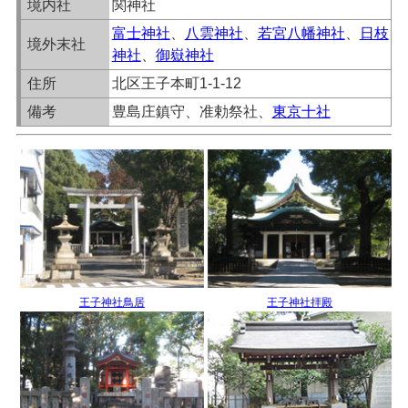
境内社
関神社
富士神社
、
八雲神社
、
若宮八幡神社
、
日枝
境外末社
神社
、
御嶽神社
住所
北区王子本町1-1-12
備考
豊島庄鎮守、准勅祭社、
東京十社
王子神社鳥居
王子神社拝殿