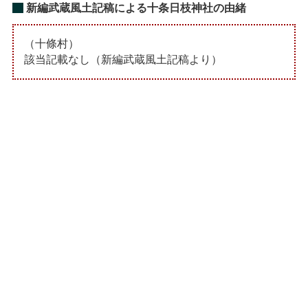
新編武蔵風土記稿による十条日枝神社の由緒
（十條村）
該当記載なし（新編武蔵風土記稿より）