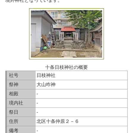
境外神社となっています。
十条日枝神社の概要
社号
日枝神社
祭神
大山咋神
相殿
-
境内社
-
祭日
-
住所
北区十条仲原２－６
備考
-