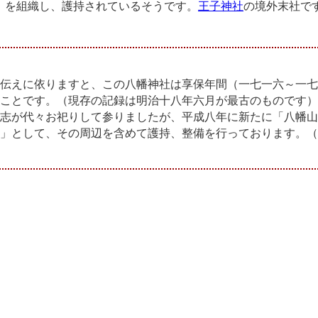
」を組織し、護持されているそうです。
王子神社
の境外末社で
伝えに依りますと、この八幡神社は享保年間（一七一六～一七
ことです。（現存の記録は明治十八年六月が最古のものです）
志が代々お祀りして参りましたが、平成八年に新たに「八幡山
」として、その周辺を含めて護持、整備を行っております。（