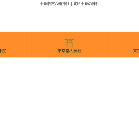
十条若宮八幡神社｜北区十条の神社
寺院
東京都の神社
東