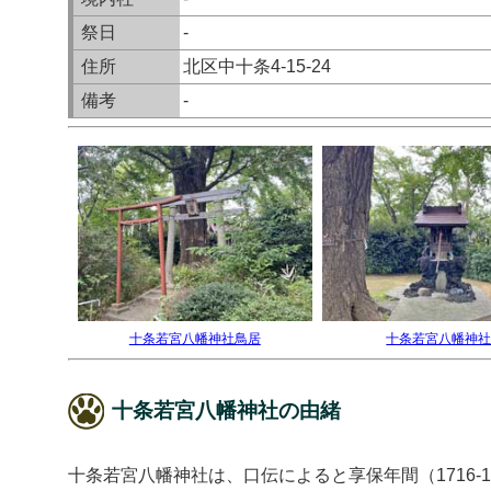
祭日
-
住所
北区中十条4-15-24
備考
-
十条若宮八幡神社鳥居
十条若宮八幡神
十条若宮八幡神社の由緒
十条若宮八幡神社は、口伝によると享保年間（1716-1