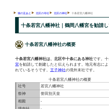
猫の足あと
北区の寺社
北区の神社
十条若宮八幡神社
十条若宮八幡神社｜鶴岡八幡宮を勧請し
十条若宮八幡神社の概要
十条若宮八幡神社は、北区中十条にある神社
です。十
宮
を勧請して創建したと伝えられます。地元有志によ
れているそうです。
王子神社
の境外末社です。
十条若宮八幡神社の概要
社号
若宮八幡神社
祭神
誉田別天皇
相殿
-
境内社
-