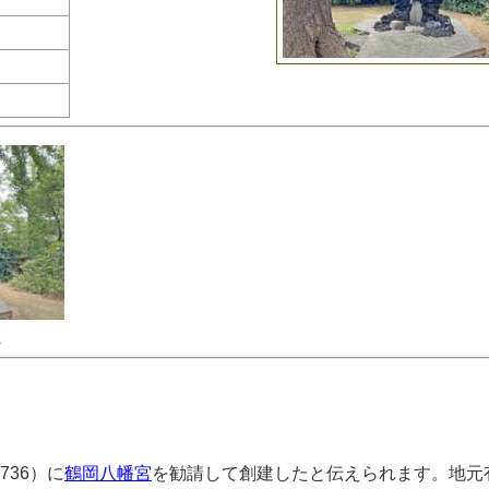
社
736）に
鶴岡八幡宮
を勧請して創建したと伝えられます。地元