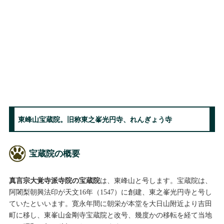
東峰山宝蔵院。旧称東之峯光円寺、れんぎょう寺
宝蔵院の概要
真言宗大覚寺派寺院の宝蔵院
は、東峰山と号します。宝蔵院は、
阿闍梨朝興法印が天文16年（1547）に創建、東之峯光円寺と号し
ていたといいます。寛永年間に朝栄が本堂を大日山附近より吉田
町に移し、東峯山金剛寺宝蔵院と改号、幾度かの移転を経て当地