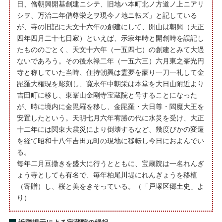
日、僧朝興開基創建ニシテ、旧地ハ本町北ノ方道ノ上ニアリ
シヲ、万治二年僧尊栄之ヲ現今ノ地ニ転ズ」と記している
が、寺の旧記に天文十六年の創建にして、開山は朝興（天正
四年四月二十七日寂）といえば、示寂年時と開創時を誤記し
たもののごとく、天文十六年（一五四七）の創建とみて大過
ないであろう。その後永禄二年（一五六三）六月東之峯光円
寺と称していた当時、住持朝興は霊夢を蒙り一刀一礼して金
毘羅大権現を彫刻し、寛永年中朝栄は本堂を大日山附近より
吉田町に移し、東峯山金剛寺宝蔵院と号することになった
が、時に境内に金毘羅を移し、金毘羅・大日尊・閻魔大王を
安置したという。天明七月六年宥勝の代に水災を受け、大正
十二年には関東大震災により倒壊するなど、幾度びかの変遷
を経て昭和十八年吉田元町の現地に移転し今日におよんでい
る。
毎年二月豆撒きを盛大に行うとともに、宝蔵院は一名れんぎ
ょう寺としても有名で、毎年柏尾川堤にれんぎょうを移植
（寄贈）し、桜と美をきそっている。（「戸塚区郷土史」よ
り）