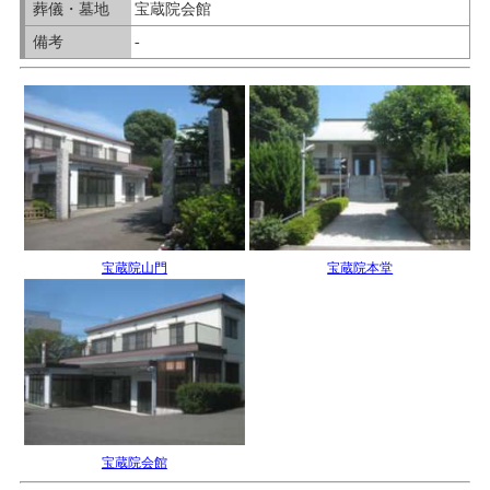
葬儀・墓地
宝蔵院会館
備考
-
宝蔵院山門
宝蔵院本堂
宝蔵院会館