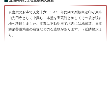
近隣掲示による宝蔵院の縁起
真言宗のお寺で天文十六（1547）年に阿闍梨朝興法印が東峰
山光円寺として中興し、本堂を宝蔵院と称してその後は現在
地へ移転しました。本尊は不動明王で境内には地蔵堂、日本
舞踊芸道精進の翁塚などの石造物があります。（近隣掲示よ
り）