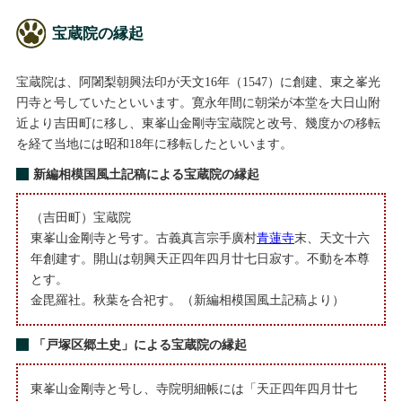
宝蔵院の縁起
宝蔵院は、阿闍梨朝興法印が天文16年（1547）に創建、東之峯光
円寺と号していたといいます。寛永年間に朝栄が本堂を大日山附
近より吉田町に移し、東峯山金剛寺宝蔵院と改号、幾度かの移転
を経て当地には昭和18年に移転したといいます。
新編相模国風土記稿による宝蔵院の縁起
（吉田町）宝蔵院
東峯山金剛寺と号す。古義真言宗手廣村
青蓮寺
末、天文十六
年創建す。開山は朝興天正四年四月廿七日寂す。不動を本尊
とす。
金毘羅社。秋葉を合祀す。（新編相模国風土記稿より）
「戸塚区郷土史」による宝蔵院の縁起
東峯山金剛寺と号し、寺院明細帳には「天正四年四月廿七