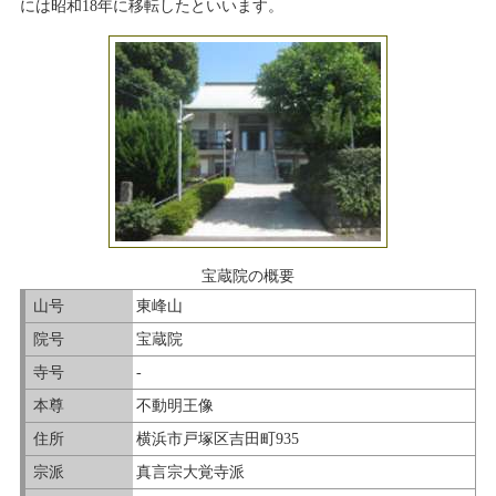
には昭和18年に移転したといいます。
宝蔵院の概要
山号
東峰山
院号
宝蔵院
寺号
-
本尊
不動明王像
住所
横浜市戸塚区吉田町935
宗派
真言宗大覚寺派