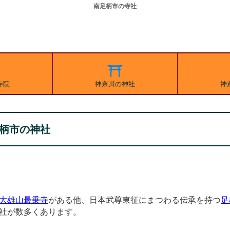
南足柄市の寺社
寺院
神奈川の神社
神
柄市の神社
大雄山最乗寺
がある他、日本武尊東征にまつわる伝承を持つ
足
社が数多くあります。