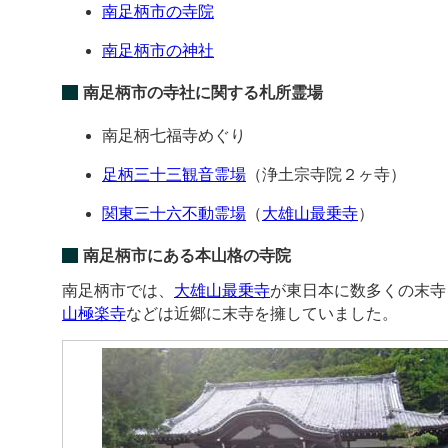
南足柄市の寺院
南足柄市の神社
南足柄市の寺社に関する札所霊場
南足柄七福寺めぐり
足柄三十三観音霊場
（浄土宗寺院２ヶ寺）
関東三十六不動霊場
（
大雄山最乗寺
）
南足柄市にある本山格の寺院
南足柄市では、
大雄山最乗寺
が東日本に数多くの末寺
山極楽寺
などは近郷に末寺を擁していました。