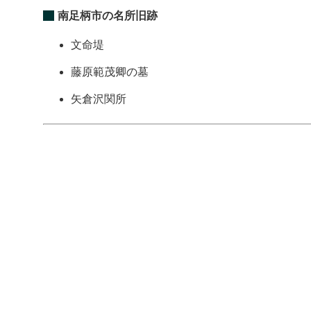
南足柄市の名所旧跡
文命堤
藤原範茂卿の墓
矢倉沢関所