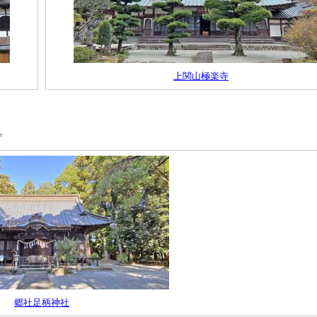
上関山極楽寺
。
郷社足柄神社