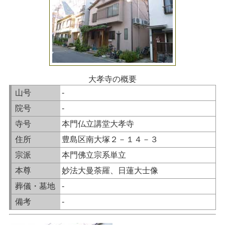
大孝寺の概要
山号
-
院号
-
寺号
本門仏立講堂大孝寺
住所
豊島区南大塚２－１４－３
宗派
本門佛立宗系単立
本尊
妙法大曼荼羅、日蓮大士像
葬儀・墓地
-
備考
-