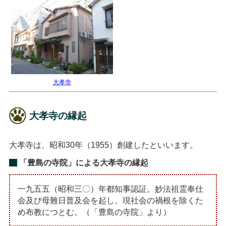
大孝寺
大孝寺の縁起
大孝寺は、昭和30年（1955）創建したといいます。
「豊島の寺院」による大孝寺の縁起
一九五五（昭和三〇）年都知事認証。妙法祖霊奉仕
会及び母難日普及会を起し、現社会の禍根を除くた
め布教につとむ。（「豊島の寺院」より）