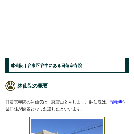
躰仙院｜台東区谷中にある日蓮宗寺院
躰仙院の概要
日蓮宗寺院の躰仙院は、慈雲山と号します。躰仙院は、
瑞輪寺
6
世日桂が開基となり創建したといいます。