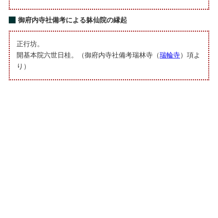
御府内寺社備考による躰仙院の縁起
正行坊。
開基本院六世日桂。（御府内寺社備考瑞林寺（
瑞輪寺
）項よ
り）