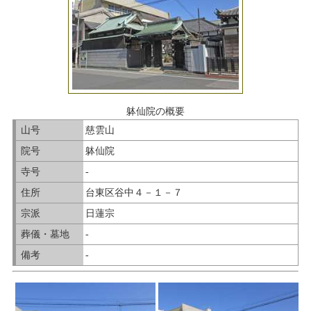
躰仙院の概要
山号
慈雲山
院号
躰仙院
寺号
-
住所
台東区谷中４－１－７
宗派
日蓮宗
葬儀・墓地
-
備考
-