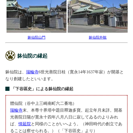
躰仙院山門
躰仙院外観
躰仙院の縁起
躰仙院は、
瑞輪寺
6世光善院日桂（寛永14年1637年寂）が開基と
なり創建したといいます。
「下谷區史」による躰仙院の縁起
體仙院（谷中上三崎南町六二番地）
瑞輪寺
末、本尊十界塔中題目釋迦多寶。起立年月未詳。開基
光善院日陽が寛永十四年八月八日に寂してゐるのよりみれ
ば、
情延院
と同様のことがいへよう。（神田時代の創立であ
ることは察せられる。）（「下谷區史」より）