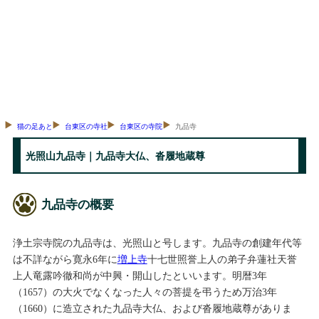
猫の足あと
台東区の寺社
台東区の寺院
九品寺
光照山九品寺｜九品寺大仏、沓履地蔵尊
九品寺の概要
浄土宗寺院の九品寺は、光照山と号します。九品寺の創建年代等
は不詳ながら寛永6年に
増上寺
十七世照誉上人の弟子弁蓮社天誉
上人竜露吟徹和尚が中興・開山したといいます。明暦3年
（1657）の大火でなくなった人々の菩提を弔うため万治3年
（1660）に造立された九品寺大仏、および沓履地蔵尊がありま