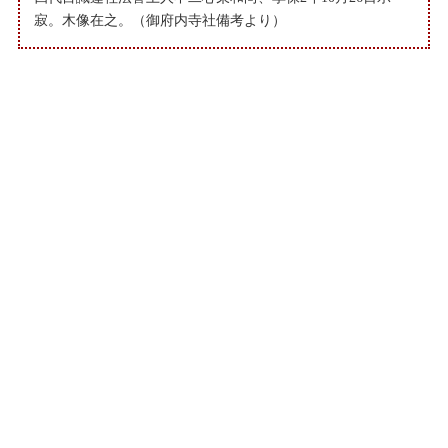
寂。木像在之。（御府内寺社備考より）