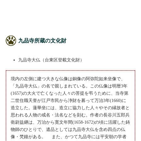
九品寺所蔵の文化財
九品寺大仏（台東区登載文化財）
境内の左側に建つ大きな仏像は銅像の阿弥陀如来坐像で、
「九品寺大仏」の名で親しまれている。この仏像は明暦3年
(1657)の大火で亡くなった人々の菩提を弔うために、当寺第
二世住職天誉が江戸市民から浄財を募って万治3年(1660)に
造立した。蓮華坐には、造立に協力した人々やその縁故者と
思われる人物の戒名・法名などを刻む。作者の長谷川五郎兵
衛尉益継は、万治から寛文年間(1658-1672)の頃に活躍した鋳
物師のひとりで、遺品としては九品寺大仏を含め四点の仏
像・梵鐘がある。 また、かつて九品寺には平安朝の学者