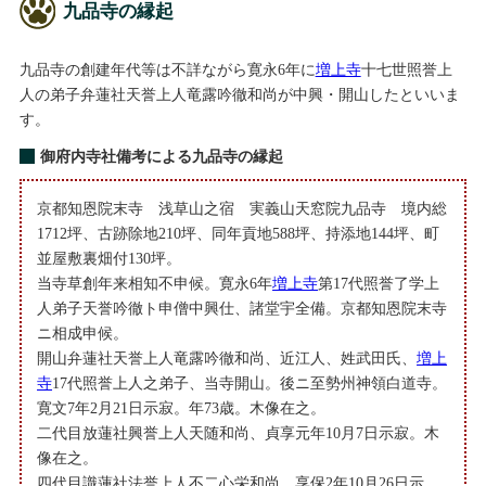
九品寺の縁起
九品寺の創建年代等は不詳ながら寛永6年に
増上寺
十七世照誉上
人の弟子弁蓮社天誉上人竜露吟徹和尚が中興・開山したといいま
す。
御府内寺社備考による九品寺の縁起
京都知恩院末寺 浅草山之宿 実義山天窓院九品寺 境内総
1712坪、古跡除地210坪、同年貢地588坪、持添地144坪、町
並屋敷裏畑付130坪。
当寺草創年来相知不申候。寛永6年
増上寺
第17代照誉了学上
人弟子天誉吟徹ト申僧中興仕、諸堂宇全備。京都知恩院末寺
ニ相成申候。
開山弁蓮社天誉上人竜露吟徹和尚、近江人、姓武田氏、
増上
寺
17代照誉上人之弟子、当寺開山。後ニ至勢州神領白道寺。
寛文7年2月21日示寂。年73歳。木像在之。
二代目放蓮社興誉上人天随和尚、貞享元年10月7日示寂。木
像在之。
四代目識蓮社法誉上人不二心栄和尚、享保2年10月26日示