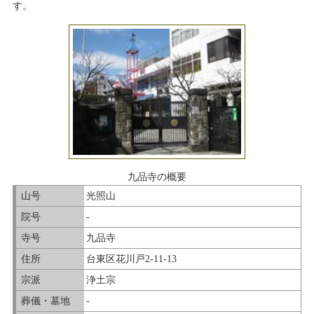
す。
九品寺の概要
山号
光照山
院号
-
寺号
九品寺
住所
台東区花川戸2-11-13
宗派
浄土宗
葬儀・墓地
-