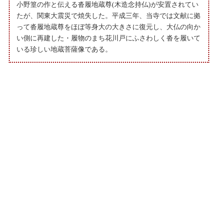
小野篁の作と伝える沓履地蔵尊(木造念持仏)が安置されてい
たが、関東大震災で焼失した。平成三年、当寺では文献に拠
って沓履地蔵尊をほぼ等身大の大きさに復元し、大仏の向か
い側に再建した・履物のまち花川戸にふさわしく沓を履いて
いる珍しい地蔵菩薩像である。