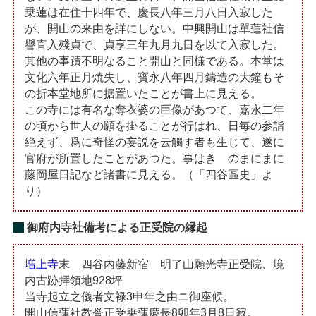
乗蓮は在住十四年で、慶長八年三月八日入寂した
が、開山の来由を詳にしない。中興開山は單蓮社信
譽直入殘貞で、貞享三年九月九日を以て入寂した。
其他の事蹟不明なること開山と同様である。本堂は
文化六年正月焼失し、寶永八年四月鑄造の大鐘もそ
の折本堂地所に据置いたことが書上に見える。
この寺には有名な奪衣婆の巨像があつて、嘉永二年
の頃から世人の願を掛ることが行はれ、日毎の参詣
絶えず、爲に奇怪の妄説を云觸す者も生じて、遂に
官府が所置したことがあつた。事はきゝのまにまに
藤岡屋日記など諸書に見える。（「四谷區史」よ
り）
御府内寺社備考による正受院の縁起
増上寺
末 四谷内藤新宿 明了山願光寺正受院、境
内古跡拝領地928坪
当寺起立之儀者文禄3申年之由ニ御座候。
開山信蓮社教誉正受乗蓮慶長8卯年3月8日寂。