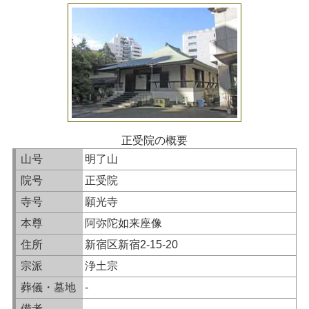
正受院の概要
山号
明了山
院号
正受院
寺号
願光寺
本尊
阿弥陀如来座像
住所
新宿区新宿2-15-20
宗派
浄土宗
葬儀・墓地
-
備考
-