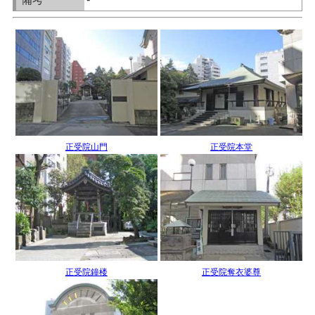
正受院山門
正受院本堂
正受院鐘楼
正受院奪衣婆尊