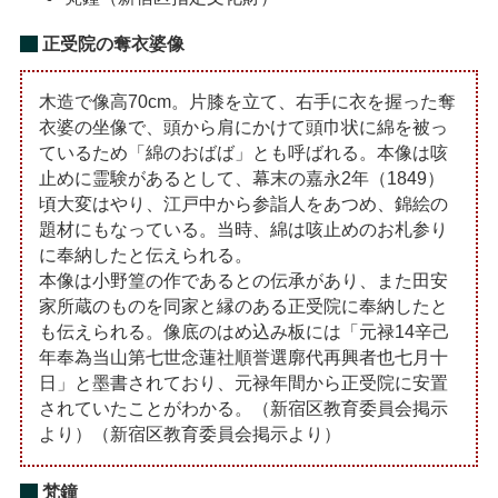
正受院の奪衣婆像
木造で像高70cm。片膝を立て、右手に衣を握った奪
衣婆の坐像で、頭から肩にかけて頭巾状に綿を被っ
ているため「綿のおばば」とも呼ばれる。本像は咳
止めに霊験があるとして、幕末の嘉永2年（1849）
頃大変はやり、江戸中から参詣人をあつめ、錦絵の
題材にもなっている。当時、綿は咳止めのお札参り
に奉納したと伝えられる。
本像は小野篁の作であるとの伝承があり、また田安
家所蔵のものを同家と縁のある正受院に奉納したと
も伝えられる。像底のはめ込み板には「元禄14辛己
年奉為当山第七世念蓮社順誉選廓代再興者也七月十
日」と墨書されており、元禄年間から正受院に安置
されていたことがわかる。（新宿区教育委員会掲示
より）（新宿区教育委員会掲示より）
梵鐘