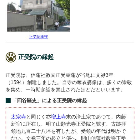
正受院庫裡
正受院の縁起
正受院は、信蓮社教誉正受乗蓮が当地に文禄3年
（1594）創建しました。当寺の奪衣婆像は、多くの崇敬
を集め、一時期参詣を禁止されたほどだといいます。
「四谷區史」による正受院の縁起
太宗寺
と同じく亦
増上寺
末の浄土宗であつて、内藤
新宿に所在し、明了山願光寺正受院と號す、古跡拝
領地九百二十八坪を有したが、受領の年代は明かで
ない。文禄三年の起立と傳へ、開山信蓮社教譽正受