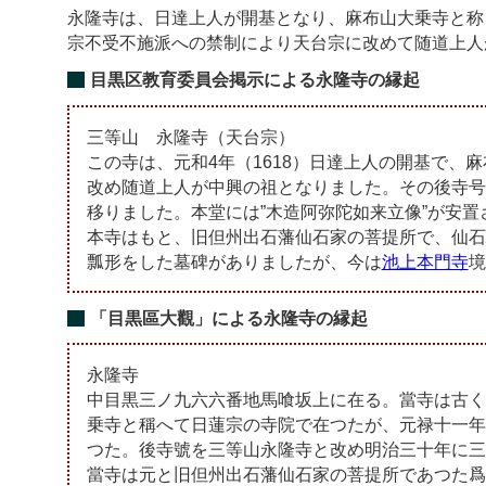
永隆寺は、日達上人が開基となり、麻布山大乗寺と称して
宗不受不施派への禁制により天台宗に改めて随道上人
目黒区教育委員会掲示による永隆寺の縁起
三等山 永隆寺（天台宗）
この寺は、元和4年（1618）日達上人の開基で、麻
改め随道上人が中興の祖となりました。その後寺号
移りました。本堂には”木造阿弥陀如来立像”が安置
本寺はもと、旧但州出石藩仙石家の菩提所で、仙石
瓢形をした墓碑がありましたが、今は
池上本門寺
境
「目黒區大觀」による永隆寺の縁起
永隆寺
中目黒三ノ九六六番地馬喰坂上に在る。當寺は古く
乗寺と稱へて日蓮宗の寺院で在つたが、元禄十一年
つた。後寺號を三等山永隆寺と改め明治三十年に三
當寺は元と旧但州出石藩仙石家の菩提所であつた爲