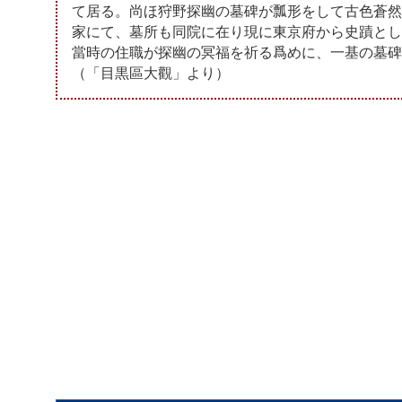
て居る。尚ほ狩野探幽の墓碑が瓢形をして古色蒼然
家にて、墓所も同院に在り現に東京府から史蹟とし
當時の住職が探幽の冥福を祈る爲めに、一基の墓碑
（「目黒區大觀」より）