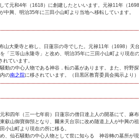
元和4年（1618）に創建したといいます。元禄11年（169
が中興、明治35年に三田小山町より当地へ移転しています。
布山大乗寺と称し、日蓮宗の寺でした。元禄11年（1698）天
を「三等山永隆寺」と改め、明治35年に三田小山町より現在
されています。
騒動の中心人物である神谷．転の墓があります。また、狩野探
内の
南之院
に移されています。（目黒区教育委員会掲示より）
元和四年（三一七年前）日蓮宗の僧日達上人の開基にて、麻布
東叡山御寶御預となり、爾来天台宗に改め随道上人が中興の祖
田小山町より現在の所に移る。
め、仙石騒動の中心人物として世に知らるゝ神谷轉の墓所が現