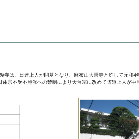
隆寺は、日達上人が開基となり、麻布山大乗寺と称して元和4
8）日蓮宗不受不施派への禁制により天台宗に改めて随道上人が中