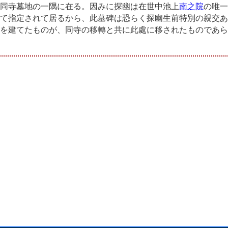
同寺墓地の一隅に在る。因みに探幽は在世中池上
南之院
の唯一
て指定されて居るから、此墓碑は恐らく探幽生前特別の親交あ
を建てたものが、同寺の移轉と共に此處に移されたものであら