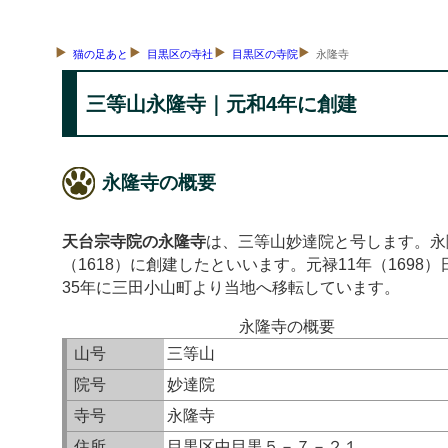
猫の足あと
目黒区の寺社
目黒区の寺院
永隆寺
三等山永隆寺｜元和4年に創建
永隆寺の概要
天台宗寺院の永隆寺
は、三等山妙達院と号します。永
（1618）に創建したといいます。元禄11年（169
35年に三田小山町より当地へ移転しています。
永隆寺の概要
山号
三等山
院号
妙達院
寺号
永隆寺
住所
目黒区中目黒５－７－２１