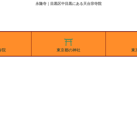
永隆寺｜目黒区中目黒にある天台宗寺院
寺院
東京都の神社
東