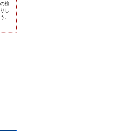
の檀
りし
う。