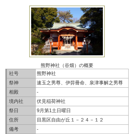
熊野神社（谷畑）の概要
社号
熊野神社
祭神
速玉之男尊、伊弉冊命、泉津事解之男尊
相殿
-
境内社
伏見稲荷神社
祭日
9月第1土日曜日
住所
目黒区自由が丘１－２４－１２
備考
-