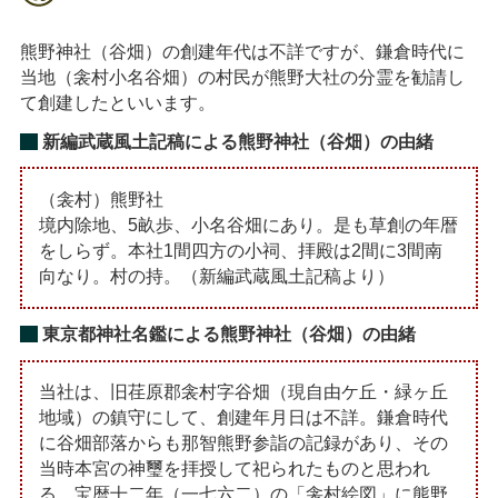
熊野神社（谷畑）の創建年代は不詳ですが、鎌倉時代に
当地（衾村小名谷畑）の村民が熊野大社の分霊を勧請し
て創建したといいます。
新編武蔵風土記稿による熊野神社（谷畑）の由緒
（衾村）熊野社
境内除地、5畝歩、小名谷畑にあり。是も草創の年暦
をしらず。本社1間四方の小祠、拝殿は2間に3間南
向なり。村の持。（新編武蔵風土記稿より）
東京都神社名鑑による熊野神社（谷畑）の由緒
当社は、旧荏原郡衾村字谷畑（現自由ケ丘・緑ヶ丘
地域）の鎮守にして、創建年月日は不詳。鎌倉時代
に谷畑部落からも那智熊野参詣の記録があり、その
当時本宮の神璽を拝授して祀られたものと思われ
る。宝暦十二年（一七六二）の「衾村絵図」に熊野