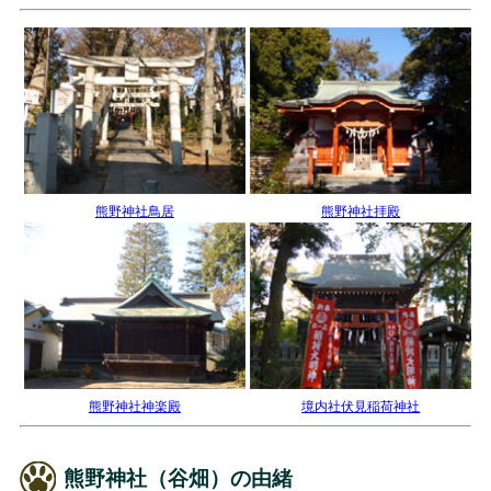
熊野神社鳥居
熊野神社拝殿
熊野神社神楽殿
境内社伏見稲荷神社
熊野神社（谷畑）の由緒