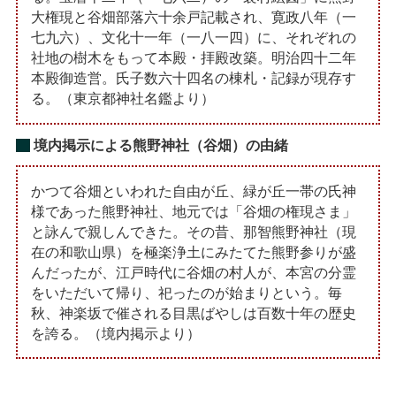
大権現と谷畑部落六十余戸記載され、寛政八年（一
七九六）、文化十一年（一八一四）に、それぞれの
社地の樹木をもって本殿・拝殿改築。明治四十二年
本殿御造営。氏子数六十四名の棟札・記録が現存す
る。（東京都神社名鑑より）
境内掲示による熊野神社（谷畑）の由緒
かつて谷畑といわれた自由が丘、緑が丘一帯の氏神
様であった熊野神社、地元では「谷畑の権現さま」
と詠んで親しんできた。その昔、那智熊野神社（現
在の和歌山県）を極楽浄土にみたてた熊野参りが盛
んだったが、江戸時代に谷畑の村人が、本宮の分霊
をいただいて帰り、祀ったのが始まりという。毎
秋、神楽坂で催される目黒ばやしは百数十年の歴史
を誇る。（境内掲示より）