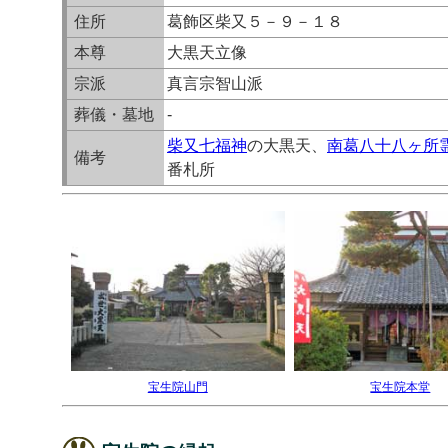
住所
葛飾区柴又５－９－１８
本尊
大黒天立像
宗派
真言宗智山派
葬儀・墓地
-
柴又七福神
の大黒天、
南葛八十八ヶ所
備考
番札所
宝生院山門
宝生院本堂