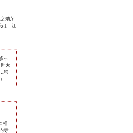
池之端茅
天は、江
移っ
出世
大
に移
）
ニ相
内寺