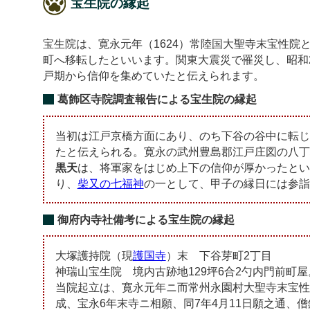
宝生院の縁起
宝生院は、寛永元年（1624）常陸国大聖寺末宝性
町へ移転したといいます。関東大震災で罹災し、昭和
戸期から信仰を集めていたと伝えられます。
葛飾区寺院調査報告による宝生院の縁起
当初は江戸京橋方面にあり、のち下谷の谷中に転じ、
たと伝えられる。寛永の武州豊島郡江戸庄図の八丁
黒天
は、将軍家をはじめ上下の信仰が厚かったとい
り、
柴又の七福神
の一として、甲子の縁日には参詣
御府内寺社備考による宝生院の縁起
大塚護持院（現
護国寺
）末 下谷芽町2丁目
神瑞山宝生院 境内古跡地129坪6合2勺内門前町屋
当院起立は、寛永元年ニ而常州永園村大聖寺末宝性
成、宝永6年末寺ニ相願、同7年4月11日願之通