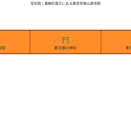
宝生院｜葛飾区柴又にある真言宗智山派寺院
寺院
東京都の神社
東