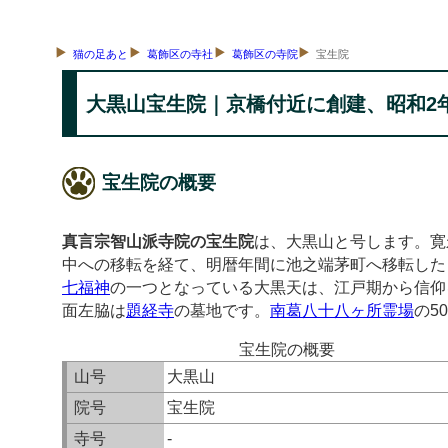
猫の足あと
葛飾区の寺社
葛飾区の寺院
宝生院
大黒山宝生院｜京橋付近に創建、昭和2
宝生院の概要
真言宗智山派寺院の宝生院
は、大黒山と号します。寛
中への移転を経て、明暦年間に池之端茅町へ移転した
七福神
の一つとなっている大黒天は、江戸期から信仰
面左脇は
題経寺
の墓地です。
南葛八十八ヶ所霊場
の5
宝生院の概要
山号
大黒山
院号
宝生院
寺号
-