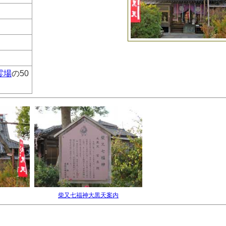
霊場
の50
柴又七福神大黒天案内