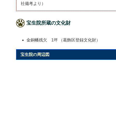
社備考より）
宝生院所蔵の文化財
金銅幡残欠 1坪 （葛飾区登録文化財）
宝生院の周辺図