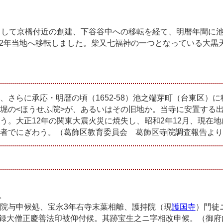
院として京橋付近の創建、下谷谷中への移転を経て、明暦年間に
2年当地へ移転しました。柴又七福神の一つとなっている大黒
さらに承応・明暦の頃（1652-58）池之端芽町（台東区）に
堀の<ほうせふ院>が、あるいはその旧地か。当寺に安置する
う。大正12年の関東大震火災に焼失し、昭和2年12月、現在地
者でにぎわう。（葛飾区教育委員会 葛飾区寺院調査報告より
。
院与申候処、宝永3年右寺末葉相離、護持院（現
護国寺
）門徒
、僧録大僧正慶善法印被仰付候。其跡宝生之ニ字相改申候。（御府