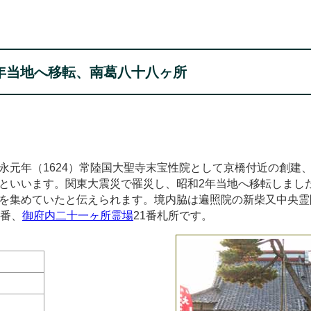
年当地へ移転、南葛八十八ヶ所
永元年（1624）常陸国大聖寺末宝性院として京橋付近の創建
といいます。関東大震災で罹災し、昭和2年当地へ移転しまし
を集めていたと伝えられます。境内脇は遍照院の新柴又中央霊
0番、
御府内二十一ヶ所霊場
21番札所です。