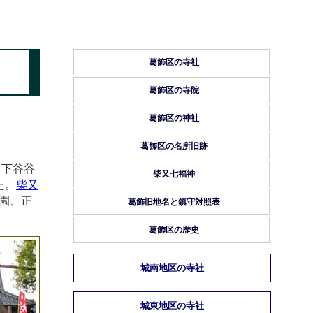
葛飾区の寺社
葛飾区の寺院
葛飾区の神社
葛飾区の名所旧跡
、下谷谷
柴又七福神
た。
柴又
園、正
葛飾旧地名と鎮守対照表
葛飾区の歴史
城南地区の寺社
城東地区の寺社