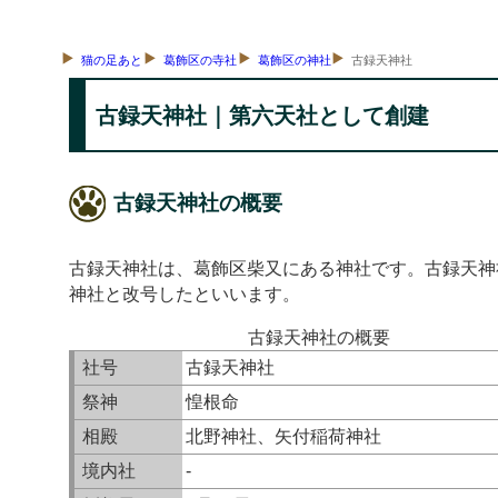
猫の足あと
葛飾区の寺社
葛飾区の神社
古録天神社
古録天神社｜第六天社として創建
古録天神社の概要
古録天神社は、葛飾区柴又にある神社です。古録天神
神社と改号したといいます。
古録天神社の概要
社号
古録天神社
祭神
惶根命
相殿
北野神社、矢付稲荷神社
境内社
-