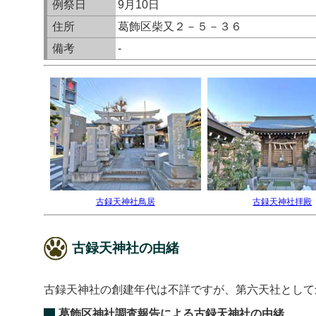
例祭日
9月10日
住所
葛飾区柴又２－５－３６
備考
-
古録天神社鳥居
古録天神社拝殿
古録天神社の由緒
古録天神社の創建年代は不詳ですが、第六天社として
葛飾区神社調査報告による古録天神社の由緒