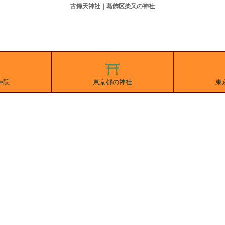
古録天神社｜葛飾区柴又の神社
寺院
東京都の神社
東