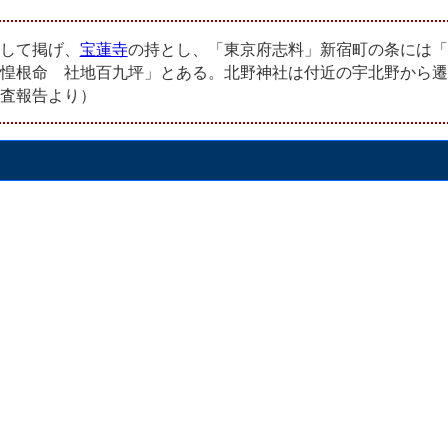
して掲げ、
宝蓮寺
の持とし、「東京府志料」新宿町の条には「
惶根命 社地百九坪」とある。北野神社は付近の宇北野から遷
査報告より）