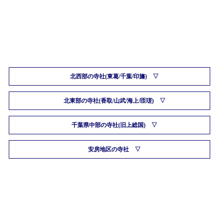
北西部の寺社(東葛/千葉/印旛)
北東部の寺社(香取/山武/海上/匝瑳)
千葉県中部の寺社(旧上総国)
安房地区の寺社