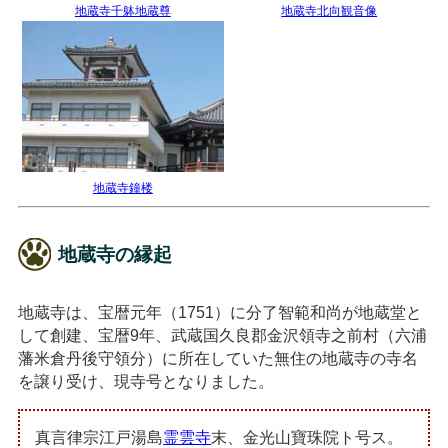
地蔵寺千躰地蔵尊
地蔵寺北向観音像
地蔵寺鐘楼
地蔵寺の縁起
地蔵寺は、宝暦元年（1751）に分了智範和尚が地蔵堂と
して創建、宝暦9年、武蔵国久良郡金沢領寺之前村（六浦
藩米倉丹後守領分）に所在していた無住の地蔵寺の寺名
を譲り受け、現寺号となりました。
真言律宗江戸湯島
霊雲寺
末、金光山寶珠院ト号ス。