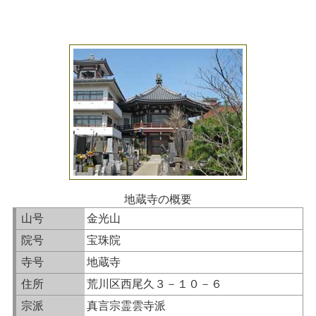
地蔵寺の概要
山号
金光山
院号
宝珠院
寺号
地蔵寺
住所
荒川区西尾久３－１０－６
宗派
真言宗霊雲寺派