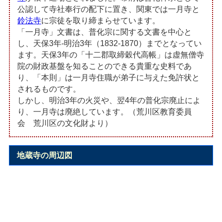
公認して寺社奉行の配下に置き、関東では一月寺と
鈴法寺
に宗徒を取り締まらせています。
「一月寺」文書は、普化宗に関する文書を中心と
し、天保3年-明治3年（1832-1870）までとなってい
ます。天保3年の「十二郡取締穀代高帳」は虚無僧寺
院の財政基盤を知ることのできる貴重な史料であ
り、「本則」は一月寺住職が弟子に与えた免許状と
されるものです。
しかし、明治3年の火災や、翌4年の普化宗廃止によ
り、一月寺は廃絶しています。（荒川区教育委員
会 荒川区の文化財より）
地蔵寺の周辺図