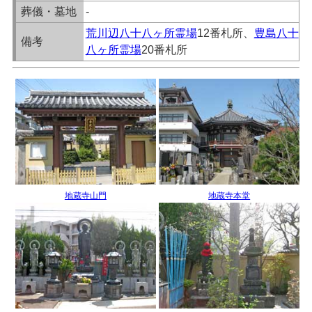
葬儀・墓地
-
荒川辺八十八ヶ所霊場
12番札所、
豊島八十
備考
八ヶ所霊場
20番札所
地蔵寺山門
地蔵寺本堂