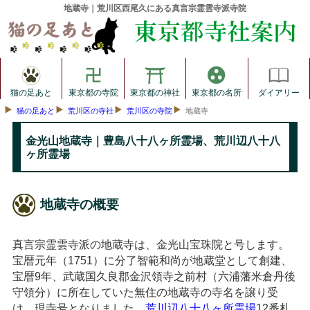
地蔵寺｜荒川区西尾久にある真言宗霊雲寺派寺院
猫の足あと
東京都の寺院
東京都の神社
東京都の名所
ダイアリー
猫の足あと
荒川区の寺社
荒川区の寺院
地蔵寺
金光山地蔵寺｜豊島八十八ヶ所霊場、荒川辺八十八
ヶ所霊場
地蔵寺の概要
真言宗霊雲寺派の地蔵寺は、金光山宝珠院と号します。
宝暦元年（1751）に分了智範和尚が地蔵堂として創建、
宝暦9年、武蔵国久良郡金沢領寺之前村（六浦藩米倉丹後
守領分）に所在していた無住の地蔵寺の寺名を譲り受
け、現寺号となりました。
荒川辺八十八ヶ所霊場
12番札