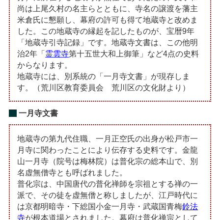
尚は上尾久村の名主らとともに、寺名の譲渡を藩主
米倉氏に懇願し、幕府の許可も得て地蔵寺と改めま
した。この地蔵寺の縁起を記したものが、宝暦9年
「地蔵寺引寺記録」です。地蔵寺文書は、この他明
治2年「
霊雲寺
第十五世大和上御筆」など4点の史料
からなります。
地蔵寺には、別系統の「一月寺文書」が現存しま
す。（荒川区教育委員会 荒川区の文化財より）
一月寺文書
地蔵寺の第九代住職、一月正空氏の出身が松戸市一
月寺に関わったことにより伝存する史料です。金龍
山一月寺（院号は梅林院）は普化宗の総本山で、別
名虚無僧寺とも呼ばれました。
普化宗は、中国唐代の普化禅師を宗祖とする禅の一
派で、その徒を虚無僧と称しましたが、江戸時代に
は京都明暗寺・下総国小金一月寺・武蔵国青梅
鈴法
寺
が根本道場とされました。幕府は普化禅宗として