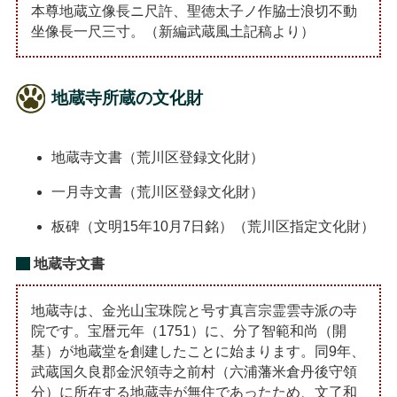
本尊地蔵立像長ニ尺許、聖徳太子ノ作脇士浪切不動
坐像長一尺三寸。（新編武蔵風土記稿より）
地蔵寺所蔵の文化財
地蔵寺文書（荒川区登録文化財）
一月寺文書（荒川区登録文化財）
板碑（文明15年10月7日銘）（荒川区指定文化財）
地蔵寺文書
地蔵寺は、金光山宝珠院と号す真言宗霊雲寺派の寺
院です。宝暦元年（1751）に、分了智範和尚（開
基）が地蔵堂を創建したことに始まります。同9年、
武蔵国久良郡金沢領寺之前村（六浦藩米倉丹後守領
分）に所在する地蔵寺が無住であったため、文了和