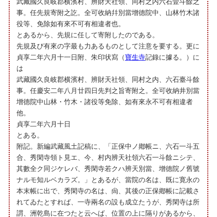
武藏國久良岐郡横濱村、辨財天社領、同村之内六石壹斗餘之
事。任先規寄附之訖。全可收納幷別當增德院中、山林竹木諸
役等、免除如有來不可有相違者也。
とあるから、先規に任して寄附したのである。
先規及び有來の字最も力あるものとして注意を要する。更に
貞享二年六月十一日附、朱印状寫（
寶生寺
記錄に據る。）に
は
武藏國久良岐郡横濱村、辨財天社領、同村之内、六石臺斗餘
事。任慶安二年八月廿四日先判之旨寄附之。全可收納井別當
增德院中山林・竹木・諸役等免除、如有來永不可有相違者
他。
貞享二年六月十日
とある。
附記。新編武藏風土記稿に、「正保中ノ鄕帳ニ、六石一斗五
合、秀閑寺領ト見エ、今、村内辨天社領六石一斗餘ニシテ、
其數全ク同ジケレバ、秀閑寺若クハ辨天別當、增德院ノ舊號
ナルモ知ルベカラズ。」とあるが、當院の名は、既に寛永の
本末帳に出で、秀閑寺の名は、尙、其後の正保鄕帳に記載さ
れてゐたとすれば、一寺兩名の設も成立たうが、秀閑寺は所
謂、洲乾島に在つたと云へば、位置の上に隔りがあるから、