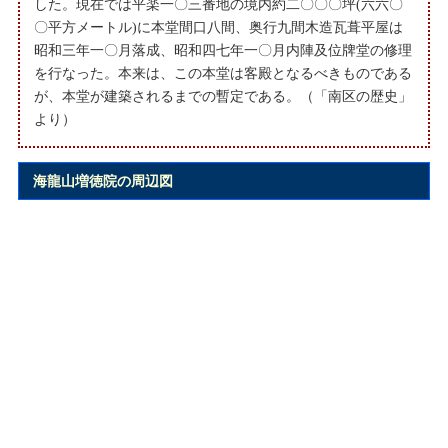
した。現在では平楽一〇三番地の境内約二〇〇〇坪(六六〇
〇平方メートル)に本堂間口八間、奥行九間木造瓦葺平屋は
昭和三年一〇月落成、昭和四七年一〇月内陣及位牌堂の修理
を行なった。本来は、この本堂は客殿となるべきものである
が、本堂が建築されるまでの暫定である。（「南区の歴史」
より）
海龍山増徳院の周辺図