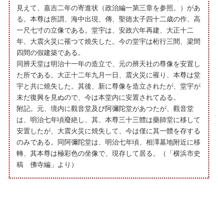
見えて、嘉吉二年の寄進状（政治編一第三章を参照。）があ
る。本尊は所謂、海中出現、傳、聖徳太子四十二歳の作、高
一尺七寸の立像である。堂宇は、安政六年再建、大正十二
年、大震火災に罹つて燒失した。今の堂宇は桁行三間、梁間
四間の假建築である。
同辨天堂は明治十一年の造立で、元の辨天社の尊像を安置し
た所である。大正十二年九月一日、震火災に罹り、本尊は堂
宇と共に燒失した。其後、新に尊像を造立されたが、堂宇が
未だ復興を見ぬので、今は本堂内に安置されてゐる。
附記。元、境内に觀音堂及び阿彌陀堂があつたが、觀音堂
は、明治七年頃廢絶し、其、本尊三十三體は藥師堂に移して
安置したが、大震火災に焼失して、今は僅に其一體を存する
のみである。同阿彌陀堂は、明治七年頃、相澤墓地附近に移
轉、其本尊は極彩色の坐像で、現存して居る。（「横浜市史
稿 佛寺編」より）