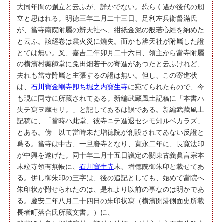
大同年間の創立と云ふが、詳かでない。恐らく遙か後代の剏
立と思はれる。明德三年二月二十三日、足利左兵衞督滿氏
が、當寺南院附屬の辨天社へ、紺紙金泥の般若心經を納めた
と云ふ。該經卷は震火災に燒失。而かも辨天社が附屬した證
とては無い。叉、嘉吉二年卯月二十六日、領主から當寺附屬
の横濱村藥師堂に免田畑若干の寄進があつたと云ふけれど、
夫れも當寺附屬と主張するの證は無い。但し、この寄進状
は、
石川寶金剛寺卽ち堀之内寶生寺
に宛てられたもので、今
も現に同寺に所藏されてゐる。新編武藏風土記稿に「本書ハ
失テ寫ヲ蔵セリ。」と記してあるは誤である。新編武藏風土
記稿に、「當時ハ此堂、彼寺ニテ進退セシモ知ルベカラズ」
とある。傍ゞ以て當時未だ增德院が創設されてゐない反證と
爲る。當寺は中古、一旦廢寺となり、寛永二年に、長寛法印
が中興を遂げた。同十年二月十五日議定の關東古義眞言宗本
末竝寺領有無帳に、
石川寶生寺
末、增德院御朱印と載せてあ
る。併し御朱印の三字は、後の追記としても、始めて當院へ
朱印状が附せられたのは、是れより以前の事なのは明かであ
る。慶安二年八月二十四日の朱印状寫（横濱開港側面史所載
長者町落合氏所藏文書。）に、