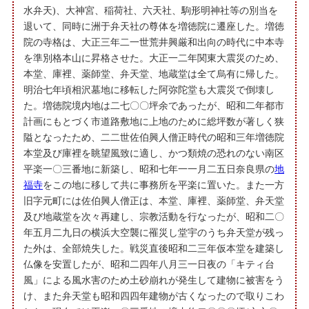
水弁天)、大神宮、稲荷社、六天社、駒形明神社等の別当を
退いて、同時に洲于弁天社の尊体を増徳院に遷座した。増徳
院の寺格は、大正三年二一世荒井興厳和出向の時代に中本寺
を準別格本山に昇格させた。大正一二年関東大震災のため、
本堂、庫裡、薬師堂、弁天堂、地蔵堂は全て烏有に帰した。
明治七年頃相沢墓地に移転した阿弥陀堂も大震災で倒壊し
た。増徳院境内地は二七〇〇坪余であったが、昭和二年都市
計画にもとづく市道路敷地に上地のために総坪数が著しく狭
隘となったため、二二世佐伯興人僧正時代の昭和三年増徳院
本堂及び庫裡を眺望風致に適し、かつ類焼の恐れのない南区
平楽一〇三番地に新築し、昭和七年一一月二五日奈良県の
地
福寺
をこの地に移して共に事務所を平楽に置いた。また一方
旧字元町には佐伯興人僧正は、本堂、庫裡、薬師堂、弁天堂
及び地蔵堂を次々再建し、宗教活動を行なったが、昭和二〇
年五月二九日の横浜大空襲に罹災し堂宇のうち弁天堂が残っ
た外は、全部焼失した。戦災直後昭和二三年仮本堂を建築し
仏像を安置したが、昭和二四年八月三一日夜の「キティ台
風」による風水害のため土砂崩れが発生して建物に被害をう
け、また弁天堂も昭和四四年建物が古くなったので取りこわ