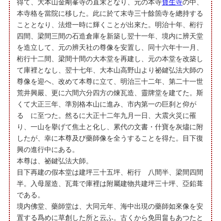
得て、大本山金剛峯寺の直末となり、元の本寺
寶生寺
の中、
本寺格を當院に移した。此に於て末寺三十餘箇寺を總持する
こととなり、法燈一時に輝くことが出來た。明治十年、桁行
四間、梁間三間の石造倉庫を新築し翌十一年、境内に辨天堂
を造立して、元の辨天社の尊像を安置し、同十六年十一月、
桁行十二間、梁間十間の大本堂を再建し、元の本堂を改築し
て庫裡となし、翌十七年、大本山高野山より祕鍵弘法大師の
尊像を迎へ、改めて本尊に立て、明治三十二年、第二十一世
荒井興嚴、更に六間六分四方の煉瓦造、靈牌堂を建てた。斯
くて大正三年、準別格本山に進み、市内第一の巨刹と仰が
るゝに至つた。然るに大正十二年九月一日、大震火災に罹
り、一山を擧げて焦土と化し、累代の文書・什寶を灰燼に附
したが、幸に本尊及び藥師像を全うすることを得た。目下復
興の進行中にある。
本尊は、祕鍵弘法大師。
目下再建の假本堂は建坪三十五坪、桁行 八間半、梁間四間
半。入母屋造、瓦葺で庫裡は附屬建物共建坪三十坪、亞鉛葺
である。
境内佛堂、藥師堂は、大同元年、海中出現の藥師如來像を安
置する爲めに草創した所と云ふ。古くから免田畠もあつたと