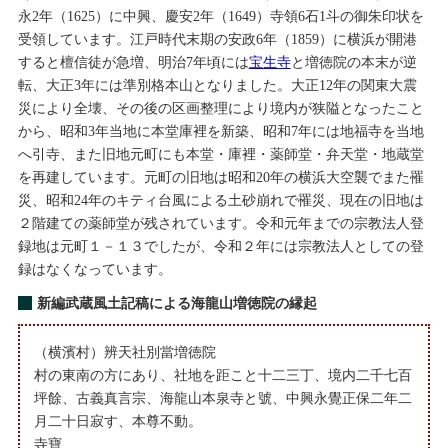
永2年（1625）に中興、慶安2年（1649）寺領6石1斗の御朱印状を
受領しています。江戸時代末期の安政6年（1859）に横浜が開港
すると檀信徒が急増、明治7年頃には
宝生寺
と増徳院の本末が逆
転、大正3年には準別格本山となりました。大正12年の関東大震
災により全壊、その後の区画整理により境内が狭隘となったこと
から、昭和3年当地に本堂庫裡を新築、昭和7年には地福寺を当地
へ引寺、また旧地元町にも本堂・庫裡・薬師堂・弁天堂・地蔵堂
を再建しています。元町の旧地は昭和20年の横浜大空襲でまた罹
災、昭和24年のキティ台風による土砂崩れで罹災、現在の旧地は
２階建ての薬師堂が残されています。令和元年までの宗教法人登
録地は元町１－１３でしたが、令和２年には宗教法人としての登
録はなくなっています。
新編武蔵風土記稿による海龍山増徳院の縁起
（横濱村）辨天社別當増徳院
村の東南の方にあり、社地を距こと十二三丁、境内二千七百
坪餘、古義真言宗、海龍山本泉寺と號、中興永覺正保二年二
月二十日寂す、本尊不動。
寺寶