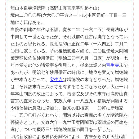
龍山本泉寺増徳院（高野山真言宗準別格本山）
境内二〇〇〇坪(六六〇〇平方メートル)中区元町一丁目一三
地に寺籍はある。
当院の創建の年代は不詳。寛永二年（一六二五）長覚法印が
中興して一世となったが、それ以前の往古は廃寺となってい
たものと思われる。長覚法印は正保二年（一六四五）二月二
〇日に寂している。その後幾変遷を経て、二〇世伝燈大阿闍
梨定額位佐伯妙用僧正（明治二〇年八月一日寂）が明治一七
年本堂その他の諸堂宇を復興した。従来は堀ノ内
宝生寺
末で
あったが、明治七年妙用僧正の時代に、地位を変えて増徳院
が中本寺となって、
宝生寺
は増徳院の末寺となった。増徳院
は、それ故末寺三六ヶ寺を有することになったが、大正一四
年本山制度の改正によって、増徳院及びその末寺は高野山真
言宗の直末となった。安政六年（一八五九）横浜が開港する
や檀信徒は急激に増加し、従来の旧檀家一一〇軒に新壇家
一、五〇〇軒がくわわり、開港以後の豪商の多くが増徳院を
菩提寺とした。安政六年一九世玉宥阿闍梨は薬師堂の再建を
遂げ、ついで慶応三年増徳院伽藍の面目を一新した。
明治新政府による神仏分離令により、古来からの弁天社(清