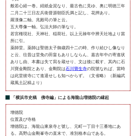
般若心経一巻。紺紙金泥なり、最古色に見ゆ、奥に明徳三年
二月二十三日左兵衛督源朝臣氏満と記し、花押あり。
羅漢像二軸。兆殿司の筆と云。
五大尊像一軸。弘法大師の筆なり。
若宮権現社、天神社、稲荷社。以上元禄年中辨天社地より當
所に引。
薬師堂。薬師は聖徳太子御歳四十二の時、作り給ひし像なり
と云、往昔は堂免の田畠もありしならん、嘉吉年中の寄進状
ありし由、本書は失て寫を蔵せり、文は後に載す、其内に石
川寶金剛院とあり、金剛院は
石川寶生寺
の院號なれば、當時
は此堂彼寺にて進退せしも知べからず。（文省略）（新編武
蔵風土記稿より）
「横浜市史稿 佛寺編」による海龍山増徳院の縁起
增德院
位置及び寺格
增德院は、海龍山東泉寺と號し、元町一丁目十三番地にあ
る。高野山金剛峯寺の直末で、准別格本山である。