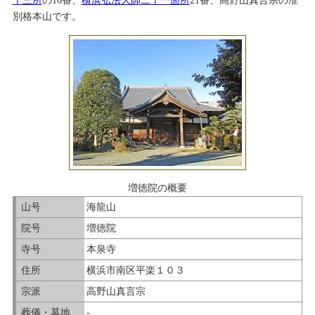
十三所
の16番、
横浜弘法大師二十一箇所
21番、高野山真言宗の准
別格本山です。
増徳院の概要
山号
海龍山
院号
増徳院
寺号
本泉寺
住所
横浜市南区平楽１０３
宗派
高野山真言宗
葬儀・墓地
-