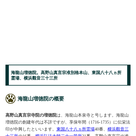
海龍山増徳院。高野山真言宗准別格本山、東国八十八ヵ所
霊場、横浜觀音三十三所
海龍山増徳院の概要
高野山真言宗寺院の増徳院
は、海龍山本泉寺と号します。海龍山
増徳院の創建年代は不詳ですが、享保年間（1716-1735）に伝栄法
印が中興したといいます。
東国八十八ヵ所霊場
40番、
横浜觀音三