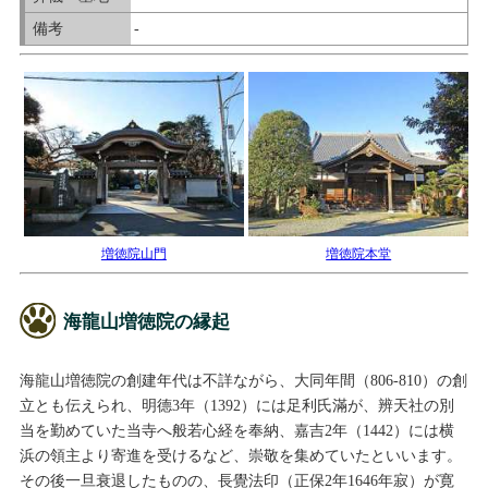
備考
-
増徳院山門
増徳院本堂
海龍山増徳院の縁起
海龍山増徳院の創建年代は不詳ながら、大同年間（806-810）の創
立とも伝えられ、明德3年（1392）には足利氏滿が、辨天社の別
当を勤めていた当寺へ般若心経を奉納、嘉吉2年（1442）には横
浜の領主より寄進を受けるなど、崇敬を集めていたといいます。
その後一旦衰退したものの、長覺法印（正保2年1646年寂）が寛