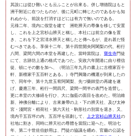
其說には從ひ難いとも云ふことが出來る。併し增德院はもと
洲干附近に在つたものが、後に元町に轉じたのであるかも知
れぬから、前說を打消すほどには有力で無いのである。
元祿二年、境内に假堂を建てゝ洲乾辨天の尊像を移して安置
し、これを上之宮杉山辨天と稱し、本社には前立の像を置
き、これを下之宮淸水辨天と稱したと傳へるが、是れ甚だ怪
むべきである。享保十二年、第十四世開央阿闍梨の代、桁行
八間、梁間六間の本堂を再建した。當時當院は、
寶生寺
門徒
にて、古跡坊上通の格式であつた。安政六年開港に由り檀信
徒、頓にその數を加へ、（明治三年九月の書上に古檀家百十
軒、新檀家千五百軒とある。）寺門興隆の機運が到來したの
で、同年中、第十九世玉宥阿闍梨、先づ藥師堂の再建を遂
げ、慶應三年、桁行一間四尺、梁間一間半の表門を造營し、
更に本堂の大修繕を行ひ、大に伽藍の面目を改めた。明治維
新、神佛分離により、古來兼帶の上・下の辨天社、及び太神
宮・淺間宮・稻荷社・第六天社・駒形社の別當を退き、又、
境内千五百坪の内、五百坪を區劃して、
上之宮杉山辨天社
の
社地に割き、同時に辨天社の尊體を當院に迎へた。明治七
年、第二十世佐伯妙用は、門徒の協議を纒め、官廳の公認を