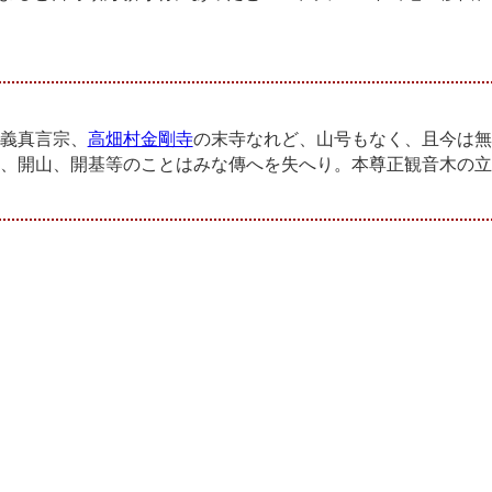
義真言宗、
高畑村金剛寺
の末寺なれど、山号もなく、且今は無
、開山、開基等のことはみな傳へを失へり。本尊正観音木の立