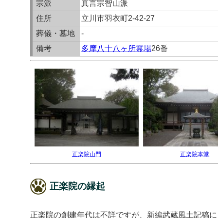
宗派
真言宗智山派
住所
立川市羽衣町2-42-27
葬儀・墓地
-
備考
多摩八十八ヶ所霊場
26番
正楽院山門
正楽院本堂
正楽院の縁起
正楽院の創建年代は不詳ですが、新編武蔵風土記稿に