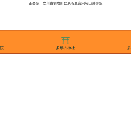
正楽院｜立川市羽衣町にある真言宗智山派寺院
院
多摩の神社