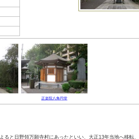
正楽院八角円堂
よると日野領万願寺村にあったといい、大正13年当地へ移転