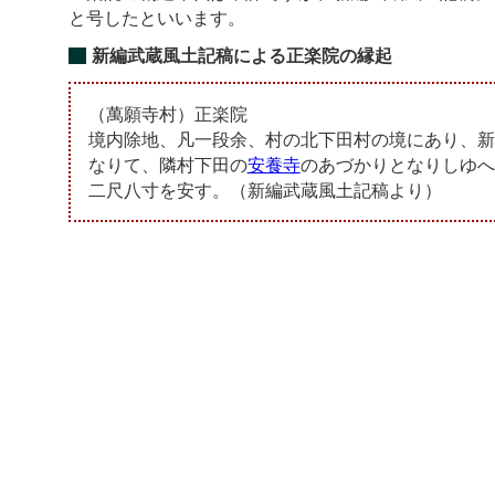
と号したといいます。
新編武蔵風土記稿による正楽院の縁起
（萬願寺村）正楽院
境内除地、凡一段余、村の北下田村の境にあり、新
なりて、隣村下田の
安養寺
のあづかりとなりしゆへ
二尺八寸を安す。（新編武蔵風土記稿より）