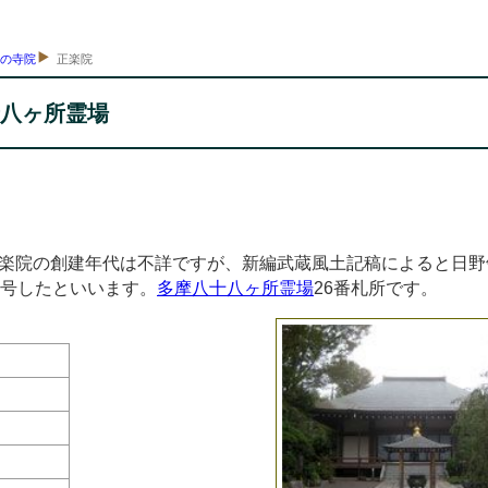
市の寺院
正楽院
十八ヶ所霊場
楽院の創建年代は不詳ですが、新編武蔵風土記稿によると日野
と号したといいます。
多摩八十八ヶ所霊場
26番札所です。