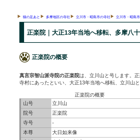
猫の足あと
多摩地区の寺社
立川市・昭島市の寺社
立川市・昭島
正楽院｜大正13年当地へ移転、多摩八
正楽院の概要
真言宗智山派寺院の正楽院
は、立川山と号します。正
寺村にあったといい、大正13年当地へ移転、立川山
正楽院の概要
山号
立川山
院号
正楽院
寺号
-
本尊
大日如来像