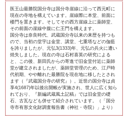
医王山最勝院国分寺は国分寺崖線に沿って西元町に
現在の寺地を構えています。崖線際に本堂、前面に
楼門を置きます。そしてその西方崖線上に薬師堂、
その前面の崖線中腹に仁王門を構えます。
国分寺は奈良時代、武蔵国分寺以来の来歴を持つも
ので、当初の堂宇は金堂、講堂、七重塔などの伽藍
を誇りましたが、元弘3(1333)年、元弘の兵火に遭い
焼失しました。現在の寺は石村喜英の研究による
と、この後、新田氏からの寄進で旧金堂付近に薬師
堂が建立されましたが、薬師堂管理のため、江戸時
代初期、やや離れた最勝院を現在地に移したとされ
ます（『武蔵国分寺の研究』）。近世の国分寺は貞
享4(1687)年以後出開帳が実施され、世人に広く知ら
れており、『新編武蔵風土記稿』では旧金堂の礎
石、古瓦なども併せて紹介されています。（「国分
寺市有形文化財調査報告書（神社・寺院）」より）