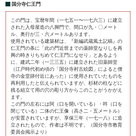
国分寺仁王門
この門は、宝暦年間（一七五一〜一七六三）に建立
された入母屋造の八脚門で、間口が九・〇メート
ル、奥行が三・六メートルあります。
使用されている建築材は、『新編武蔵風土記稿』の
仁王門の条に「此の門近世までの薬師堂なりしを再
興の時きりちぢめて仁王門になせり」とあるよう
に、建武二年（一三三五）に建立された旧薬師堂
（江戸時代初め頃の「国分寺村古絵図」によると僧
寺の金堂跡付近にあった）に使用されていたものを
再利用したと伝えられていますが、杉材の柱などに
残る組立て用の穴の彫り方からこのことがうかがえ
ます。
この門の左右には阿（口を開いている）・吽（口を
閉じている）二体の仁王像（高さ二・五メートル）
が安置されていますが、享保三年（一七一八）に造
立されたもので、作者は不明です。（国分寺市教育
委員会掲示より）