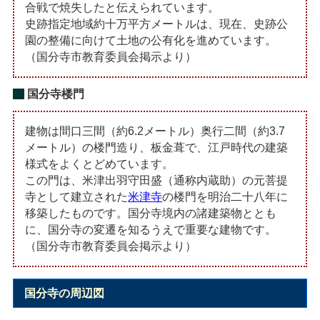
合戦で焼失したと伝えられています。
史跡指定地域約十万平方メートルは、現在、史跡公
園の整備に向けて土地の公有化を進めています。
（国分寺市教育委員会掲示より）
国分寺楼門
建物は間口三間（約6.2メートル）奥行二間（約3.7
メートル）の楼門造り、板金葺で、江戸時代の建築
様式をよくとどめています。
この門は、米津出羽守田盛（通称内蔵助）の元菩提
寺として建立された
米津寺
の楼門を明治二十八年に
移築したものです。国分寺境内の諸建築物ととも
に、国分寺の変遷を知るうえで重要な建物です。
（国分寺市教育委員会掲示より）
国分寺の周辺図