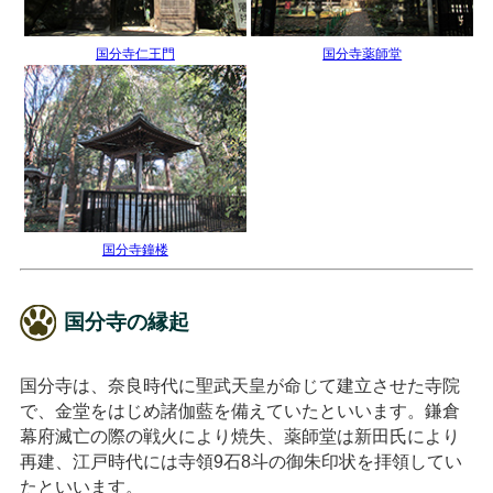
国分寺仁王門
国分寺薬師堂
国分寺鐘楼
国分寺の縁起
国分寺は、奈良時代に聖武天皇が命じて建立させた寺院
で、金堂をはじめ諸伽藍を備えていたといいます。鎌倉
幕府滅亡の際の戦火により焼失、薬師堂は新田氏により
再建、江戸時代には寺領9石8斗の御朱印状を拝領してい
たといいます。