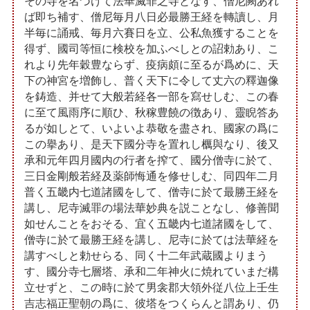
その寺を名づけて法華滅罪之寺となす、僧尼闕あれ
ば即ち補す、僧尼毎月八日必最勝王経を轉讀し、月
半毎に誦戒、毎月六賽日を立、公私魚獲することを
得ず、國司等恒に検校を加ふべしとの詔勅あり、こ
れより先年穀豊ならず、疫病頗に至るが爲めに、天
下の神宮を増飾し、普く天下に令して丈六の釋迦像
を鋳造、并せて大般若経各一部を寫せしむ、この春
に至て風雨序に順ひ、秋稼豊饒の徴あり、靈睨答あ
るが如しとて、いよいよ恭敬を盡され、國家の爲に
この擧あり、是天下國分寺を置れし櫔與なり、後又
承和元年四月國内の行者を搾て、國分僧寺に於て、
三日金剛般若経及薬師悔通を修せしむ、同四年二月
普く五畿内七道諸國をして、僧寺に於て最勝王経を
講し、尼寺滅罪の場法華妙典を説ことなし、修善聞
如せんことをおそる、宜く五畿内七道諸國をして、
僧寺に於て最勝王経を講し、尼寺に於ては法華経を
講すべしと勅せらる、同く十二年武蔵國よりまう
す、國分寺七層塔、承和二年神火に焼れていまだ構
立せずと、この時に於て男衾郡大領外従八位上壬生
吉志福正聖朝の爲に、彼塔をつくらんと謂あり、仍