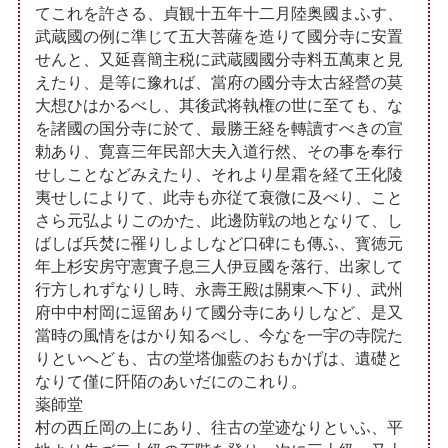
てこれを許さる、貞観十五年十二月陸奥國まふす、
武蔵國の例に準じて五大菩薩を造りて國分寺に安置
せんと、又延喜簡主税に武蔵國國分寺料五萬東と見
えたり、是等に豫れば、當府の國分寺太古経營の莫
大想ひはかるべし、其後武将執権の世に至ても、な
を諸國の国分寺に於て、最勝王経を轉讀すべきの宣
勅あり、寛喜三年民部大夫入道行然、その事を奉行
せしことなどみえたり、それより星霜を経て王化陵
夷せしによりて、此寺も亦従て衰微に及べり、こと
さら元弘よりこのかた、此邊防戦の地となりて、し
ばしば兵焚に罹りしよしなど口碑にも傳ふ、寳徳元
年上杉安房守憲實子息三人伊豆國を落行、出家して
行方しれずなりし時、永壽王殿は關東へ下り、武州
府中中村岡に逗留ありて國分寺にありしなど、是又
當時の風情をはかり知るべし、今なを一宇の寺院た
りといへども、古の堂塔伽藍のおもかげは、遺礎と
なりて僅に阡陌のあいだにのこれり。
薬師堂
村の西丘岡の上にあり、往古の堂迹なりといふ、平