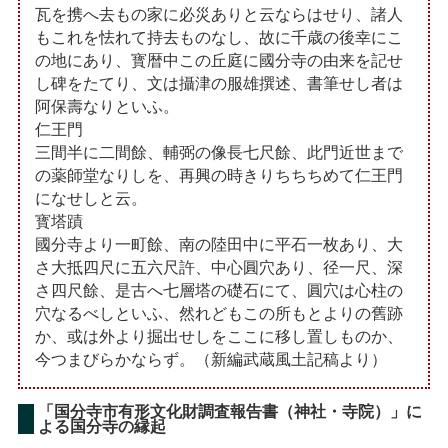
瓦を携へ去もの家に必災ありと云ならはせり、諸人
もこれを怯れて持去ものなし、故に千歳の後幸にこ
の地にあり、寳暦中この丘庭に國分寺の由来を記せ
し碑をたてり、文は攝津の服雄撰述、書筆せし者は
阿保壽なりといふ。
仁王門
三間半に二間餘、輔弼の像長七尺餘、此門近世まで
の薬師堂なりしを、再興の時きりちちちめて仁王門
になせしと云。
寳塔蹟
國分寺より一町餘、南の陸田中に平石一枚あり、大
さ大抵四尺に五六尺許、中心圓穴あり、径一尺、深
さ四尺餘、是古へ七層塔の礎石にて、圓穴は心柱の
穴なるべしといふ、然れどもこの所もとよりの舊跡
か、或は外より掘出せしをここに移し置しものか、
今つまびらかならず。（新編武蔵風土記稿より）
「国分寺市有形文化財調査報告書（神社・寺院）」に
よる国分寺の縁起