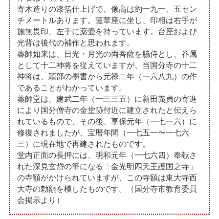
寄木造りの漆箔仕上げで、像高は約一九一、五セン
チメートルあります。蓮華座に坐し、印相は右手が
施無畏印、左手に薬壷を持っています。台座および
光背は後代の補作と思われます。
薬師如来は、日光・月光の両菩薩を脇侍とし、眷属
として十二神将を従えていますが、当国分寺の十二
神将は、頭部の墨書から元禄二年（一六八九）の作
であることがわかっています。
薬師堂は、建武二年（一三三五）に新田義貞の寄進
により国分僧寺の金堂跡付近に建立されたと伝えら
れているもので、その後、享保元年（一七一六）に
修復されましたが、宝暦年間（一七五一〜一七六
三）に現在地で再建されたものです。
堂内正面の長押には、明和元年（一七六四）奉献さ
れた深見玄岱の筆になる「金光明四天王護国之寺」
の寺額がかけられていますが、この寺額は東大寺西
大寺の勅額を模したものです。（国分寺市教育委員
会掲示より）