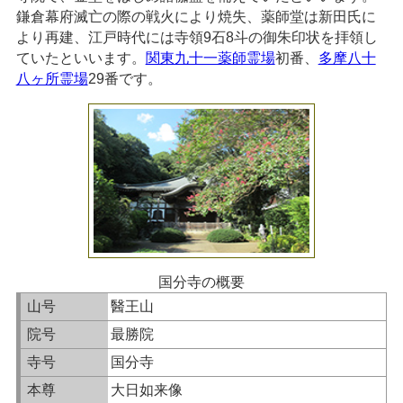
鎌倉幕府滅亡の際の戦火により焼失、薬師堂は新田氏に
より再建、江戸時代には寺領9石8斗の御朱印状を拝領し
ていたといいます。
関東九十一薬師霊場
初番、
多摩八十
八ヶ所霊場
29番です。
国分寺の概要
山号
醫王山
院号
最勝院
寺号
国分寺
本尊
大日如来像