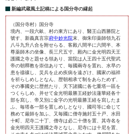
新編武蔵風土記稿による国分寺の縁起
（国分寺村）国分寺
境内、一段六畝、村の東方にあり、醫王山西勝院と
號す、新義真言宗
府中妙光院
末、御朱印薬師領九石
八斗九升八合を附せらる、客殿八間半に六間半、本
尊薬師木の坐像、長三尺五寸、殿内に金光明四天王
護國之寺と題せる領あり、當院は人王四十五代聖武
帝の朝釋教を崇信ありて、毎國兩寺を置れ、水早の
患を禱禳し、災兵を止め疾病を遠ざけ、國家の福祥
を祈らしめしとなん、歴朝相承て制をあらためず、
その事國史に歴然たり、天下諸國に各七重塔一區を
つくらしめ、并せて金光明最勝王経妙法蓮華経各十
部を寫し、帝又別に金字の光明最勝王経を寫したま
ふ、毎塔各一部を置しめしとなり、國司等に命じて
務めて厳師を加ふ、又毎國に僧寺施封五十戸、水田
十町、尼寺二十丁、僧寺は必二十僧を置、其寺名を
金光明四天王護國之寺となし、尼寺には十尼を置、