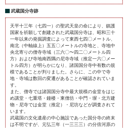
武蔵国分寺跡
天平十三年（七四一）の聖武天皇の命により、鎮護
国家を祈願して創建された武蔵国分寺は、昭和三十
一年以来の発掘調査によって東西七四〇メートル、
南北（中軸線上）五五〇メートルの寺地と、寺地中
央北寄りの僧寺寺域（三六〇〜四二〇メートル四
方）および寺地南西隅の尼寺寺域（推定一六〇メー
トル四方）が明らかになり、諸国国分寺中有数の規
模であることが判りました。さらに、この中で寺
地・寺域は数回の変遷があることが確認されていま
す。
また、僧寺では諸国国分寺中最大規模の金堂をはじ
め講堂・七重塔・鐘楼・東僧坊・中門・塀・北方建
物・尼寺では金堂（推定）・尼坊などが調査されて
います。
武蔵国の文化遺産の中心施設であった国分寺の終末
は不明ですが、元弘三年（一三三三）の分倍河原の