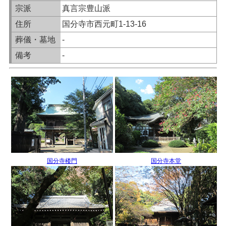
宗派
真言宗豊山派
住所
国分寺市西元町1-13-16
葬儀・墓地
-
備考
-
国分寺楼門
国分寺本堂