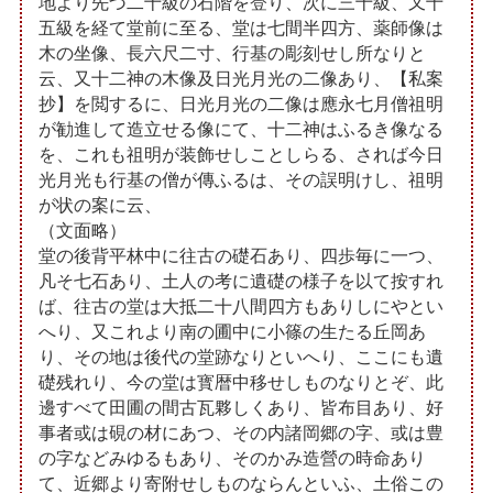
地より先づ二十級の石階を登り、次に三十級、又十
五級を経て堂前に至る、堂は七間半四方、薬師像は
木の坐像、長六尺二寸、行基の彫刻せし所なりと
云、又十二神の木像及日光月光の二像あり、【私案
抄】を閲するに、日光月光の二像は應永七月僧祖明
が勧進して造立せる像にて、十二神はふるき像なる
を、これも祖明が装飾せしことしらる、されば今日
光月光も行基の僧が傳ふるは、その誤明けし、祖明
が状の案に云、
（文面略）
堂の後背平林中に往古の礎石あり、四歩毎に一つ、
凡そ七石あり、土人の考に遺礎の様子を以て按すれ
ば、往古の堂は大抵二十八間四方もありしにやとい
へり、又これより南の圃中に小篠の生たる丘岡あ
り、その地は後代の堂跡なりといへり、ここにも遺
礎残れり、今の堂は寳暦中移せしものなりとぞ、此
邊すべて田圃の間古瓦夥しくあり、皆布目あり、好
事者或は硯の材にあつ、その内諸岡郷の字、或は豊
の字などみゆるもあり、そのかみ造營の時命あり
て、近郷より寄附せしものならんといふ、土俗この