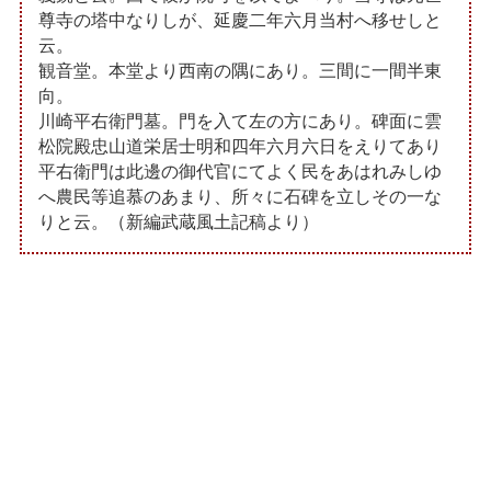
尊寺の塔中なりしが、延慶二年六月当村へ移せしと
云。
観音堂。本堂より西南の隅にあり。三間に一間半東
向。
川崎平右衛門墓。門を入て左の方にあり。碑面に雲
松院殿忠山道栄居士明和四年六月六日をえりてあり
平右衛門は此邊の御代官にてよく民をあはれみしゆ
へ農民等追慕のあまり、所々に石碑を立しその一な
りと云。（新編武蔵風土記稿より）