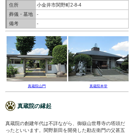
住所
小金井市関野町2-8-4
葬儀・墓地
-
備考
-
真蔵院山門
真蔵院本堂
真蔵院の縁起
真蔵院の創建年代は不詳ながら、御嶽山世尊寺の塔頭だ
ったといいます。関野新田を開発した勘左衛門の父甚五