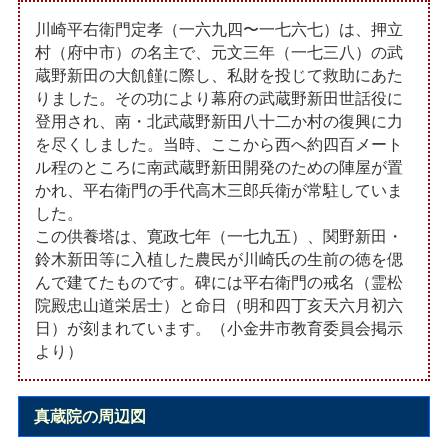
川崎平右衛門定孝（一六九四〜一七六七）は、押立
村（府中市）の名主で、元文三年（一七三八）の武
蔵野新田の大飢饉に際し、私財を投じて救助にあた
りました。その功により幕府の武蔵野新田世話役に
登用され、南・北武蔵野新田八十二か村の復興に力
を尽くしました。当時、ここから西へ約四百メート
ル程のところに南武蔵野新田開発のための陣屋が置
かれ、平右衛門の手代高木三郎兵衛が常駐していま
した。
この供養塔は、寛政七年（一七九五）、関野新田・
鈴木新田等に入植した農民が川崎氏の生前の徳を偲
んで建てたものです。碑には平右衛門の戒名（霊松
院殿忠山道栄居士）と命日（明和四丁亥天六月初六
日）が刻まれています。（小金井市教育委員会掲示
より）
真蔵院の周辺図