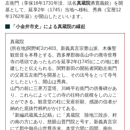
左衛門（享保16年1731年没、法名
真蔵院
勇寛義鋭）を開
基として、延享2年（1745）当地へ移転、秀典（宝暦12
年1762年寂）が開山したといいます。
「小金井市史」による真蔵院の縁起
真蔵院
(所在地)関野町2の403。新義真言宗豊山派、木像聖
観世音を本尊とする。西多摩郡御岳山中の廃寺世尊
寺の塔頭であったものを延享2年(1745)にこの地に創
建したと伝えられる。関野新田の開拓者関勘左衛門
の父甚五左衛門を開基とし、その法号をとって寺号
としたという。開山は秀典。
山門の前に三界万霊塔、川崎平右衛門の供養碑があ
り、これらによってこの寺の往時の規模をしのぶこ
とができる。観音堂の柱に安産祈願、感謝の信者が
納めた底抜竹柄杓がかけてある。
『新編武蔵風土記稿』に「真蔵院 除地三段歩、村
の南の方にあり。慈眼山普門院と号す。新義真言宗
にて郡中御岳山世尊寺末。本堂六間に四間。南向。