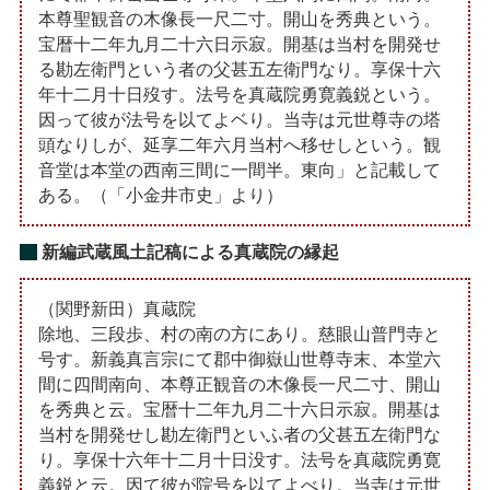
本尊聖観音の木像長一尺二寸。開山を秀典という。
宝暦十二年九月二十六日示寂。開基は当村を開発せ
る勘左衛門という者の父甚五左衛門なり。享保十六
年十二月十日歿す。法号を真蔵院勇寛義鋭という。
因って彼が法号を以てよベり。当寺は元世尊寺の塔
頭なりしが、延享二年六月当村へ移せしという。観
音堂は本堂の西南三間に一間半。東向」と記載して
ある。（「小金井市史」より）
新編武蔵風土記稿による真蔵院の縁起
（関野新田）真蔵院
除地、三段歩、村の南の方にあり。慈眼山普門寺と
号す。新義真言宗にて郡中御嶽山世尊寺末、本堂六
間に四間南向、本尊正観音の木像長一尺二寸、開山
を秀典と云。宝暦十二年九月二十六日示寂。開基は
当村を開発せし勘左衛門といふ者の父甚五左衛門な
り。享保十六年十二月十日没す。法号を真蔵院勇寛
義鋭と云。因て彼が院号を以てよべり。当寺は元世