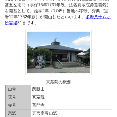
甚五左衛門（享保16年1731年没、法名真蔵院勇寛義鋭）
を開基として、延享2年（1745）当地へ移転、秀典（宝
暦12年1762年寂）が開山したといいます。
多摩八十八ヶ
所霊場
31番です。
真蔵院の概要
山号
慈眼山
院号
真蔵院
寺号
普門寺
宗派
真言宗豊山派