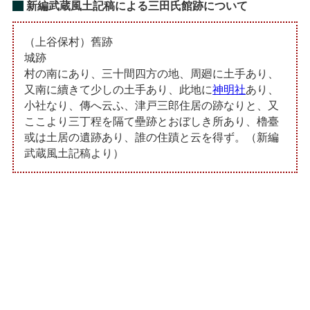
新編武蔵風土記稿による三田氏館跡について
（上谷保村）舊跡
城跡
村の南にあり、三十間四方の地、周廻に土手あり、
又南に續きて少しの土手あり、此地に
神明社
あり、
小社なり、傳へ云ふ、津戸三郎住居の跡なりと、又
ここより三丁程を隔て壘跡とおぼしき所あり、櫓臺
或は土居の遺跡あり、誰の住蹟と云を得ず。（新編
武蔵風土記稿より）