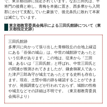
で、東京都旧跡に指定されています。なお三田氏は、平
将門の後裔と称し、青梅を本拠に置き、西多摩から入間
郡にかけて支配していた豪族で、後北条氏に敗れて本家
は滅亡しています。
東京都教育委員会掲示による三田氏館跡について（東
京都指定史跡）
三田氏館跡
多摩川に向かって張り出した青柳段丘の台地上縁辺
にある「谷保の城山」は、中世の城館跡であったと
いう伝承があります。この地は、従来から「三田
城」あるいは「三田氏館」と呼ばれ、中世三田氏と
の関連が推測されてきましたが、鎌倉御家人であっ
た津戸三郎為守が城主であったとする史料も存在し
ます。現在、土塁や堀の跡を確認することができま
すが、発掘調査などが行われておらず、城館の性格
や城主などその詳細は不明です。（東京都教育委員
会掲示より）