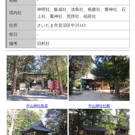
相殿
-
神明社、飯成社、淡島社、疱瘡社、磐神社、石
境内社
上社、竃神社、荒脛社、稲荷社
住所
さいたま市見沼区中川143
祭日
-
備考
旧村社
中山神社鳥居
中山神社社殿