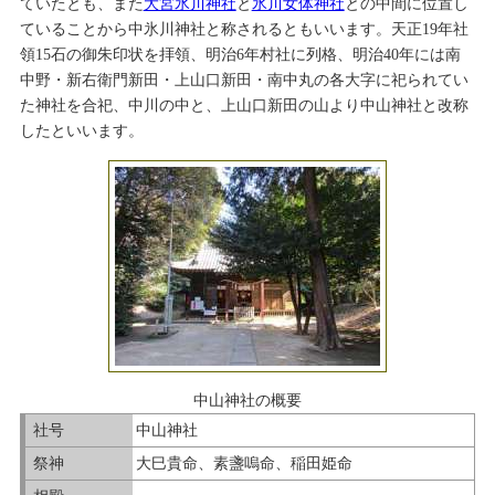
ていたとも、また
大宮氷川神社
と
氷川女体神社
との中間に位置し
ていることから中氷川神社と称されるともいいます。天正19年社
領15石の御朱印状を拝領、明治6年村社に列格、明治40年には南
中野・新右衛門新田・上山口新田・南中丸の各大字に祀られてい
た神社を合祀、中川の中と、上山口新田の山より中山神社と改称
したといいます。
中山神社の概要
社号
中山神社
祭神
大巳貴命、素盞嗚命、稲田姫命