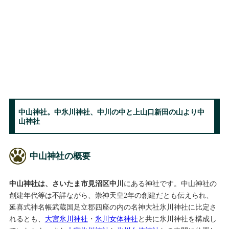
中山神社。中氷川神社、中川の中と上山口新田の山より中
山神社
中山神社の概要
中山神社は、さいたま市見沼区中川
にある神社です。中山神社の
創建年代等は不詳ながら、崇神天皇2年の創建だとも伝えられ、
延喜式神名帳武蔵国足立郡四座の内の名神大社氷川神社に比定さ
れるとも、
大宮氷川神社
・
氷川女体神社
と共に氷川神社を構成し