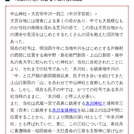
中山神社＜大宮市中川一四三（中川字宮前）＞
大宮台地には侵食による多くの谷があり、中でも大規模なも
のが当社の南側を流れる芝川の谷で、この谷は大宮台地から
の湧水や見沼をはじめとするたくさんの沼を抱えた沼沢地で
あった。
現在の社号は、明治四十年に当地中川をはじめとする片柳村
の西部に位置する南中野・新右衛門新田・上山口新田・南中
丸の各大字に祀られていた神社が、当社に合祀されたことに
より、それまでの社号であった「氷川社」を鎮座地中川の
「中」と江戸期の新田開発以来、氏子付き合いを続けてきた
上山口新田の「山」を合わせて中山神社と改称したものであ
る。しかし、現在も氏子の中では、かつての社号である氷川
社当時のままに、「氷川様」と呼ぶ人が多い。
また、当社は武蔵一宮で高鼻に鎮座する
氷川神社
と浦和市三
室（宮本）に鎮座する
氷川女体神社
を結ぶ線上のほぼ中間に
位置することから、古くより関係の深い社として「中氷川神
社」とも呼ばれていた。更に、この三社については、各社共
に素盞嗚命・稲田姫命・大巳貴命の三座を主祭神に挙げなが