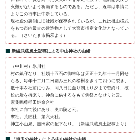
火難がないよう祈願するものである。ただし、近年は事情に
よりこの行事は中断している。
現社殿の裏側に旧社殿が保存されているが、これは桃山様式
をもつ市内最古の建造物として大宮市指定文化財となってい
る。（さいたま市掲示より）
新編武蔵風土記稿による中山神社の由緒
（中川村）氷川社
村の鎮守なり、社領十五石の御朱印は天正十九年十一月附せ
らる、毎年十二月二日圍み三尺の松樹をきりて四つに裂き、
數十本を社前につみ、同八日に至り朝より夕まで焚終り、彼
松の炭を持来り、神前に供するをもて例祭となせりと云。
素戔嗚尊稲田姫命合社
本社に向て後にあり、奥の院と云。
末社。荒脛社、第六天社。
神主小山泉、吉田家の配下なり。（新編武蔵風土記稿より）
「埼玉の神社」による中山神社の由緒