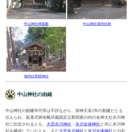
中山神社神楽殿
中山神社境内社群
境内社荒脛神社
中山神社の由緒
中山神社の創建年代等は不詳ながら、崇神天皇2年の創建だとも
伝えられ、延喜式神名帳武蔵国足立郡四座の内の名神大社氷川神
社に比定されるとも、
大宮氷川神社
・
氷川女体神社
と共に氷川神
社を構成していたとも、また
大宮氷川神社
と
氷川女体神社
との中