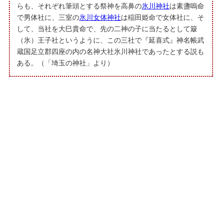
らも、それぞれ筆頭とする祭神を高鼻の
氷川神社
は素盞嗚命
で男体社に、三室の
氷川女体神社
は稲田姫命で女体社に、そ
して、当社を大巳貴命で、先の二神の子に当たるとして簸
（氷）王子社というように、この三社で『延喜式』神名帳武
蔵国足立郡四座の内の名神大社氷川神社であったとする説も
ある。（「埼玉の神社」より）