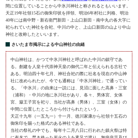
間に位置していることから中氷川神社と称されるともいいます。
天正19年社領15石の御朱印状を拝領、明治6年村社に列格、明治
40年には南中野・新右衛門新田・上山口新田・南中丸の各大字に
祀られていた神社を合祀、中川の中と、上山口新田の山より中山
神社と改称したといいます。
さいたま市掲示による中山神社の由緒
中山神社は、かつて中氷川神社と呼ばれた中川の鎮守であ
る。創建を人皇十代崇神天皇の御代二年と伝えられる古社で
ある。明治四十年七月、神社合祀の際に社名を現在の中山神
社に改められたが、今でも通称は「中氷川神社」で通ってい
る。「中氷川」の由来は一説には、見沼に面した高鼻・三室
（浦和）・中川の地に氷川社があり、各々、男体宮、女体
宮、簸王子宮を祀り、当社が高鼻（男体）、三室（女体）の
中間に位置したところから付けられたという。
天正十九年（一五九一）十一月、徳川家康から社領十五石の
御朱印を賜った格式のある神社である。
当社の祭礼の中でも、毎年十二月八日に行われた鎮火祭は特
に有名で、焚き終った炭火の上を素足で渡り、無病息災及び