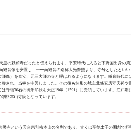
舒明天皇の勅願寺だったと伝えられます。平安時代に入ると下野国出身の
十一面観音像を安置し、十一面観音の別称大光普照より、寺号としたとい
大師像）を奉安、元三大師の寺と呼ばれるようになります。鎌倉時代に
と称され、当寺を中興しました。その後も鉢形の城主北條安房守氏邦や
寺領30石の御朱印状を天正19年（1591）に受領しています。江戸期
の別格本山寺院となっています。
普照寺という天台宗別格本山の名刹であり、古くは聖徳太子の開創で舒