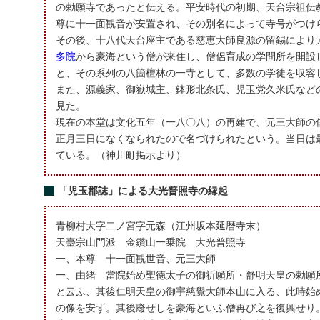
の勅願寺であったと伝える。平安時代の初期、天台宗祖伝
尊に十一面観音が安置され、その別名によって寺号がつけ
その後、十八代天台座主である慈恵大師良源の留錫により
多院
から豪海という僧が来住し、僧侶育成の学問所を開設
と、その系列の八箇檀林の一寺として、多数の学徒を収容
また、源義家、御嶽城主、鉢形北条氏、児玉党久米氏など
見た。
現在の本堂は文化五年（一八〇八）の再建で、元三大師の
正月三日になくなられたので名づけられたという。当日は
ている。（神川町掲示より）
「児玉郡誌」による大光普照寺の縁起
青柳村大字二ノ宮字元森（江州坂本延暦寺末）
天臺宗山門派 金鑽山一乗院 大光普照寺
一、本尊 十一面観世音、元三大師
一、由緒 當院始め聖徳太子の御祈願所・舒明天皇の勅願
と云ふ、其後仁明天皇の御宇慈覺大師本山に入る、此時始
の像を安ず。其後廢せしを豪海といふ僧再び之を復興せり