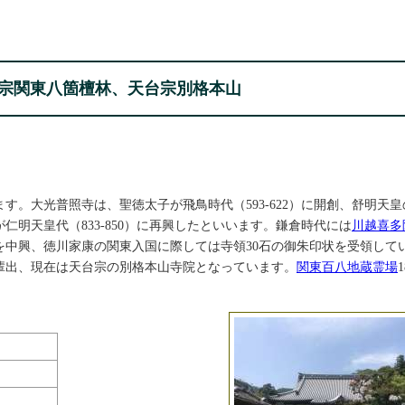
宗関東八箇檀林、天台宗別格本山
す。大光普照寺は、聖徳太子が飛鳥時代（593-622）に開創、舒明天
明天皇代（833-850）に再興したといいます。鎌倉時代には
川越喜多
中興、徳川家康の関東入国に際しては寺領30石の御朱印状を受領して
輩出、現在は天台宗の別格本山寺院となっています。
関東百八地蔵霊場