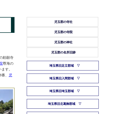
児玉郡の寺社
児玉郡の寺院
児玉郡の神社
児玉郡の名所旧跡
皇の勅願寺
院
尊海の
埼玉県旧足立郡域
います。
18番、
児
埼玉県旧入間郡域
埼玉県旧埼玉郡域
埼玉県旧北葛飾郡域