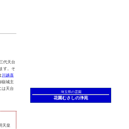
第三代天台
います。そ
は
川越喜
御嶽城主
には天台
埼玉県の霊園
花園むさしの浄苑
明天皇