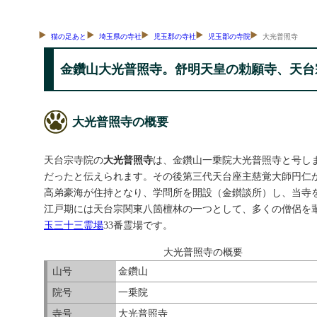
猫の足あと
埼玉県の寺社
児玉郡の寺社
児玉郡の寺院
大光普照寺
金鑽山大光普照寺。舒明天皇の勅願寺、天台
大光普照寺の概要
天台宗寺院の
大光普照寺
は、金鑽山一乗院大光普照寺と号しま
だったと伝えられます。その後第三代天台座主慈覚大師円仁が仁
高弟豪海が住持となり、学問所を開設（金鑚談所）し、当寺を
江戸期には天台宗関東八箇檀林の一つとして、多くの僧侶を
玉三十三霊場
33番霊場です。
大光普照寺の概要
山号
金鑽山
院号
一乗院
寺号
大光普照寺