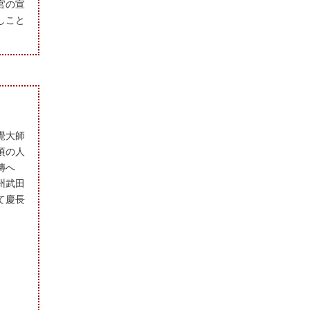
官の宣
しこと
覺大師
頃の人
傳へ
州武田
て慶長