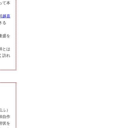
って本
川越喜
きる
隆盛を
師とは
く訪れ
云ふ）
師自作
附状を