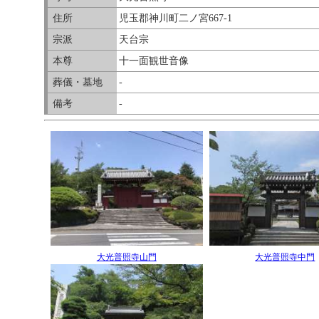
住所
児玉郡神川町二ノ宮667-1
宗派
天台宗
本尊
十一面観世音像
葬儀・墓地
-
備考
-
大光普照寺山門
大光普照寺中門