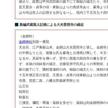
蔵せり、政實は甲州武田家の旗下にて御嶽の城主たり、寺
旨又寛永・貞享の頃・東叡山よりの免状等あり、豪海より
は今尚ほ世人の記憶する所なるべし、境内三千五百九十四
新編武蔵風土記稿による大光普照寺の縁起
（金鑚村）
金鑚神社
別當一乗院
天台宗、江戸東叡山末、金鑚山大光普照寺と號し、金鑚寺
の中興なりと云、後癈セ氏を豪海と云僧再び興して、今五
なるや、其寂年を傳へず、堂中に慈惠大師自作の像を安ず
ず、永禄の頃鉢形の城主、北條安房守氏邦よりの寄附状、
家の旗下にて、隣村渡瀬村の内、御嶽の城主たり、彼村の
十五年僧正官の宣旨、又寛永・貞享の頃東叡山よりの免状
寺寶。琵琶二面、八幡太郎義家寄附と云
山王社
稲荷社
秋葉社
三佛堂。彌陀・釋迦・薬師を安ぜり、薬師は則金鑚明神の