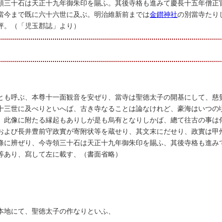
領三十石は天正十九年御朱印を賜ふ。其後寺格も進みて慶長十五年僧正
當今まで既に六十六世に及ぶ。明治維新前までは
金鑚神社
の別當寺たり
坪。（「児玉郡誌」より）
とも呼ぶ、本尊十一面観音を安ぜり、當寺は聖徳太子の開基にして、慈
十三世に及べりといへば、古き寺なることは論なけれど、豪海はいつの
、此像に附たる縁起もありしが是も烏有となりしかば、總て往古の事は
および長井豊前守政實が寄附状等を蔵せり、其文末にだせり、政實は甲
條に辨ぜり、今寺領三十石は天正十九年御朱印を賜ふ、其後寺格も進み
等あり、寫して左に載す、（書面省略）
本地にて、聖徳太子の作なりといふ、