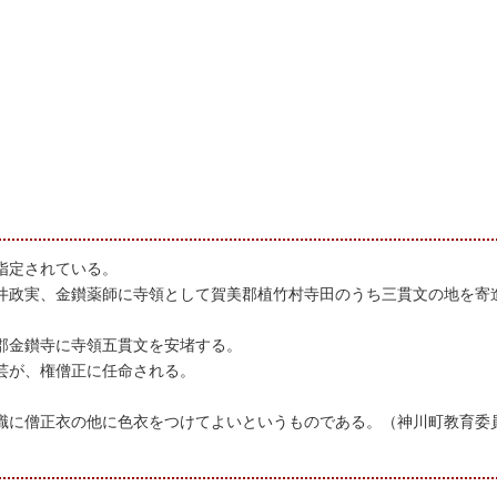
指定されている。
井政実、金鑚薬師に寺領として賀美郡植竹村寺田のうち三貫文の地を寄
郡金鑚寺に寺領五貫文を安堵する。
芸が、権僧正に任命される。
職に僧正衣の他に色衣をつけてよいというものである。（神川町教育委