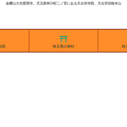
金鑽山大光普照寺。児玉郡神川町二ノ宮にある天台宗寺院、天台宗別格本山
寺院
埼玉県の神社
埼