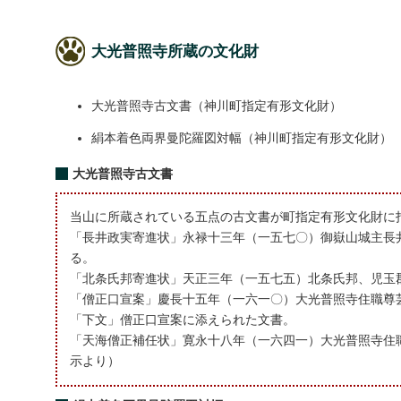
大光普照寺所蔵の文化財
大光普照寺古文書（神川町指定有形文化財）
絹本着色両界曼陀羅図対幅（神川町指定有形文化財）
大光普照寺古文書
当山に所蔵されている五点の古文書が町指定有形文化財に
「長井政実寄進状」永禄十三年（一五七〇）御嶽山城主長
る。
「北条氏邦寄進状」天正三年（一五七五）北条氏邦、児玉
「僧正口宣案」慶長十五年（一六一〇）大光普照寺住職尊
「下文」僧正口宣案に添えられた文書。
「天海僧正補任状」寛永十八年（一六四一）大光普照寺住
示より）