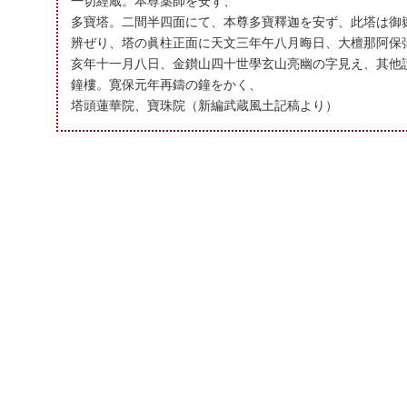
一切經蔵。本尊薬師を安ず、
多寶塔。二間半四面にて、本尊多寶釋迦を安ず、此塔は御
辨ぜり、塔の眞柱正面に天文三年午八月晦日、大檀那阿保
亥年十一月八日、金鑚山四十世學玄山亮幽の字見え、其他
鐘樓。寛保元年再鑄の鐘をかく、
塔頭蓮華院、寶珠院（新編武蔵風土記稿より）