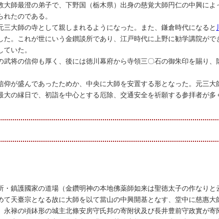
教大師最澄の弟子で、下野国（栃木県）出身の慈覚大師円仁の中興によ
られたのである。
元三大師の寺として親しまれるようになった。また、鎌倉時代になると
した。これが世にいう金鑚談所であり、江戸時代に上野に勧学講院がで
していた。
の武将の信仰も厚く、後には徳川幕府から寺領三〇石の御朱印を賜り、
信仰が盛んであったためか、中央に大師を安置する形となった。元三大
最大の縁日で、初詣を中心とする厄除、交通安全を祈願する参拝者が多
所・鎮護國家の道場（金鑽明神の本地佛薬師如来は聖徳太子の作なりと
めて天臺宗となる故に大師を以て當山の中興開基となす、堂中に慈惠大
。永禄の頃鉢形の城主北條安房守氏邦の寄附状及び長井豊前守政實が寄