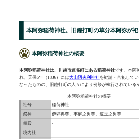
本阿弥稲荷神社。旧鐘打町の草分本阿弥が祀
本阿弥稲荷神社の概要
本阿弥稲荷神社は、川越市連雀町にある稲荷神社
です。本阿
れ、天保6年（1836）には
大山阿夫利神社
を勧請・合祀してい
なったものの、旧鐘打町の人々により例祭が執行されている
本阿弥稲荷神社の概要
社号
稲荷神社
祭神
伊弉冉尊、事解之男尊、速玉之男尊
相殿
-
境内社
-