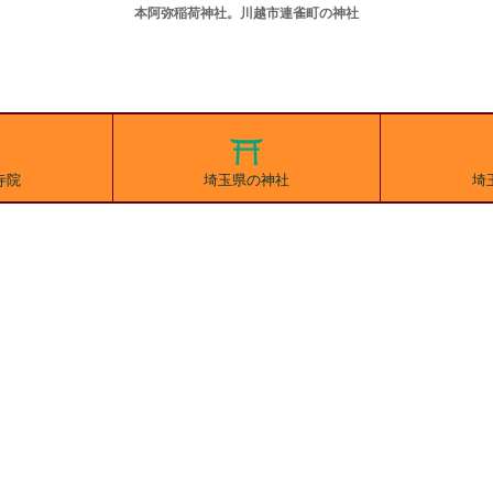
本阿弥稲荷神社。川越市連雀町の神社
寺院
埼玉県の神社
埼