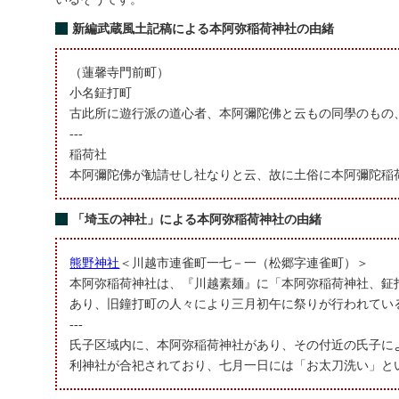
新編武蔵風土記稿による本阿弥稲荷神社の由緒
（蓮馨寺門前町）
小名鉦打町
古此所に遊行派の道心者、本阿彌陀佛と云もの同學のもの
---
稲荷社
本阿彌陀佛が勧請せし社なりと云、故に土俗に本阿彌陀稲
「埼玉の神社」による本阿弥稲荷神社の由緒
熊野神社
＜川越市連雀町一七－一（松郷字連雀町）＞
本阿弥稲荷神社は、『川越素麺』に「本阿弥稲荷神社、鉦
あり、旧鐘打町の人々により三月初午に祭りが行われてい
---
氏子区域内に、本阿弥稲荷神社があり、その付近の氏子に
利神社が合祀されており、七月一日には「お太刀洗い」と