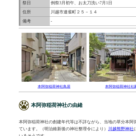
祭日
例祭3月初午、お太刀洗い7月1日
住所
川越市連雀町２５－１４
備考
-
本阿弥稲荷神社鳥居
本阿弥稲荷神社社
本阿弥稲荷神社の由緒
本阿弥稲荷神社の創建年代等は不詳ながら、当地の草分本阿弥
ています。（明治維新後の神社整理令により）
川越熊野神社
いるそうです。