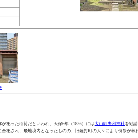
殿
が祀った稲荷だといわれ、天保6年（1836）には
大山阿夫利神社
を勧請
に合祀され、飛地境内となったものの、旧鐘打町の人々により例祭が執