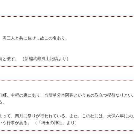
、両三人と共に住せし故この名あり、
荷と號す。 （新編武蔵風土記稿より）
打町、中程の裏にあり、当所草分本阿弥というもの取立つ稲荷なりとい
る。
よって、四月に祭りが行われている。また、この社には、天保六年に大
いう行事がある。 （「埼玉の神社」より）