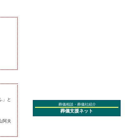
ふ」と
葬儀相談・葬儀社紹介
葬儀支援ネット
山阿夫