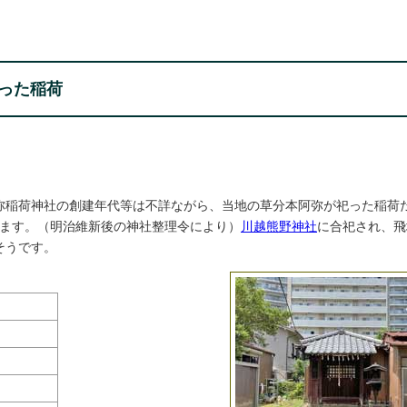
った稲荷
弥稲荷神社の創建年代等は不詳ながら、当地の草分本阿弥が祀った稲荷
ます。（明治維新後の神社整理令により）
川越熊野神社
に合祀され、飛
そうです。