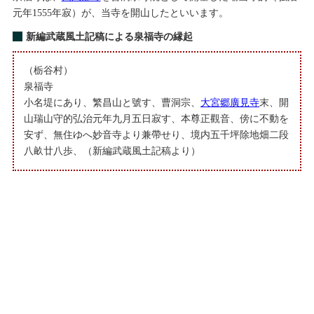
元年1555年寂）が、当寺を開山したといいます。
新編武蔵風土記稿による泉福寺の縁起
（栃谷村）
泉福寺
小名堤にあり、繁昌山と號す、曹洞宗、
大宮郷廣見寺
末、開
山瑞山守的弘治元年九月五日寂す、本尊正觀音、傍に不動を
安ず、無住ゆへ妙音寺より兼帶せり、境内五千坪除地畑二段
八畝廿八歩、（新編武蔵風土記稿より）