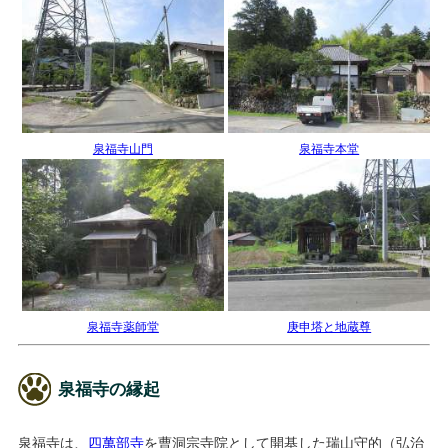
泉福寺山門
泉福寺本堂
泉福寺薬師堂
庚申塔と地蔵尊
泉福寺の縁起
泉福寺は、
四萬部寺
を曹洞宗寺院として開基した瑞山守的（弘治