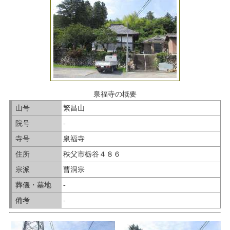
泉福寺の概要
山号
繁昌山
院号
-
寺号
泉福寺
住所
秩父市栃谷４８６
宗派
曹洞宗
葬儀・墓地
-
備考
-