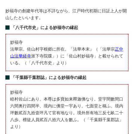
妙福寺の創建年代等は不詳ながら、江戸時代初期に日証上人が開
山したといいます。
「八千代市史」による妙福寺の縁起
妙福寺
法華宗。佐山村字根郷に所在。「法華本末』（「法華宗
正中
山法華経寺
派下寺院牒」）に「佐山村妙福寺」と載せられて
いる。（「八千代市史」より）
「千葉縣千葉郡誌」による妙福寺の縁起
妙福寺
睦村佐山にあり。本尊は多寶如来釋迦佛なり。堂宇間數間口
六間奥行四間半、境内に佛堂一宇あり。七面堂と稱ふ。境内
坪數貮百九拾壹坪凡て官有地なり。境外所有地三反七畝二十
八歩、檀徒人員貮百八拾六人を數ふ。（「千葉縣千葉郡誌」
より）