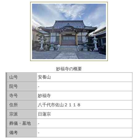
妙福寺の概要
山号
安養山
院号
-
寺号
妙福寺
住所
八千代市佐山２１１８
宗派
日蓮宗
葬儀・墓地
-
備考
-