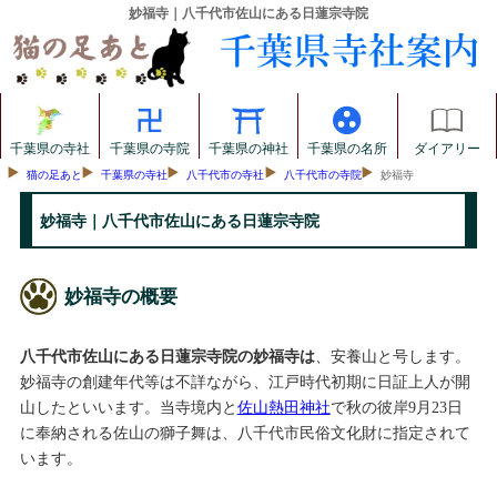
妙福寺｜八千代市佐山にある日蓮宗寺院
千葉県の寺社
千葉県の寺院
千葉県の神社
千葉県の名所
ダイアリー
猫の足あと
千葉県の寺社
八千代市の寺社
八千代市の寺院
妙福寺
妙福寺｜八千代市佐山にある日蓮宗寺院
妙福寺の概要
八千代市佐山にある日蓮宗寺院の妙福寺は
、安養山と号します。
妙福寺の創建年代等は不詳ながら、江戸時代初期に日証上人が開
山したといいます。当寺境内と
佐山熱田神社
で秋の彼岸9月23日
に奉納される佐山の獅子舞は、八千代市民俗文化財に指定されて
います。