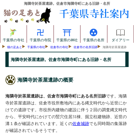
海隣寺於茶屋遺跡。佐倉市海隣寺町にある旧跡・名所
千葉県の寺社
千葉県の寺院
千葉県の神社
千葉県の名所
ダイアリー
猫の足あと
千葉県の寺社
佐倉市の寺社
佐倉市の名所旧跡
海隣寺於茶屋遺跡
海隣寺於茶屋遺跡。佐倉市海隣寺町にある旧跡・名所
海隣寺於茶屋遺跡の概要
海隣寺於茶屋遺跡は、佐倉市海隣寺町にある名所旧跡
です。海隣
寺於茶屋遺跡は、佐倉市役所敷地内にある縄文時代から近世にか
けての遺跡です。市役所内建物の建設に伴う２回の調査縄文時代
から、平安時代にかけての竪穴住居31棟、掘立柱建物跡、近世の
溝１条が確認されています。近くの
佐倉城跡
でも同時期の集落跡
が確認されているそうです。