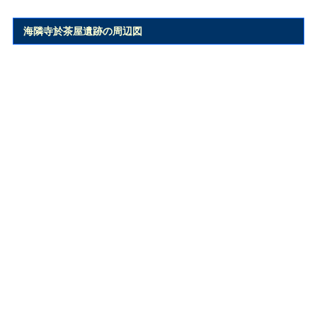
海隣寺於茶屋遺跡の周辺図