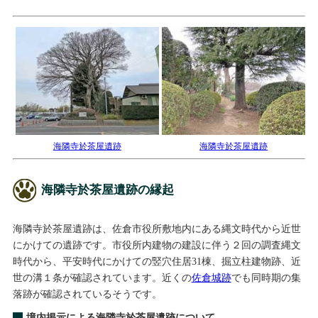
海隣寺於茶屋遺跡
海隣寺於茶屋遺跡
海隣寺於茶屋遺跡の縁起
海隣寺於茶屋遺跡は、佐倉市役所敷地内にある縄文時代から近世
にかけての遺跡です。市役所内建物の建設に伴う２回の調査縄文
時代から、平安時代にかけての竪穴住居31棟、掘立柱建物跡、近
世の溝１条が確認されています。近くの
佐倉城跡
でも同時期の集
落跡が確認されているそうです。
境内掲示による海隣寺於茶屋遺跡について