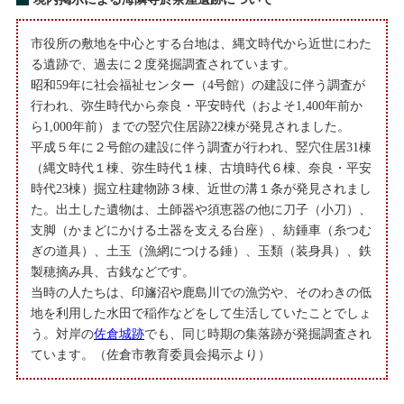
市役所の敷地を中心とする台地は、縄文時代から近世にわた
る遺跡で、過去に２度発掘調査されています。
昭和59年に社会福祉センター（4号館）の建設に伴う調査が
行われ、弥生時代から奈良・平安時代（およそ1,400年前か
ら1,000年前）までの竪穴住居跡22棟が発見されました。
平成５年に２号館の建設に伴う調査が行われ、竪穴住居31棟
（縄文時代１棟、弥生時代１棟、古墳時代６棟、奈良・平安
時代23棟）掘立柱建物跡３棟、近世の溝１条が発見されまし
た。出土した遺物は、土師器や須恵器の他に刀子（小刀）、
支脚（かまどにかける土器を支える台座）、紡錘車（糸つむ
ぎの道具）、土玉（漁網につける錘）、玉類（装身具）、鉄
製穂摘み具、古銭などです。
当時の人たちは、印旛沼や鹿島川での漁労や、そのわきの低
地を利用した水田で稲作などをして生活していたことでしょ
う。対岸の
佐倉城跡
でも、同じ時期の集落跡が発掘調査され
ています。（佐倉市教育委員会掲示より）