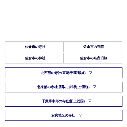
佐倉市の寺社
佐倉市の寺院
佐倉市の神社
佐倉市の名所旧跡
北西部の寺社(東葛/千葉/印旛)
北東部の寺社(香取/山武/海上/匝瑳)
千葉県中部の寺社(旧上総国)
安房地区の寺社