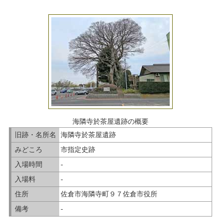
海隣寺於茶屋遺跡の概要
旧跡・名所名
海隣寺於茶屋遺跡
みどころ
市指定史跡
入場時間
-
入場料
-
住所
佐倉市海隣寺町９７佐倉市役所
備考
-