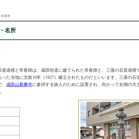
と常夜燈
・名所
田道道標と常夜燈は、成田街道に建てられた常夜燈と、三基の石造道標
った当地に文政10年（1827）建立されたものだといいます。三基の石
で、
成田山新勝寺
に参拝する旅人のために設置され、向かって右側の大
す。