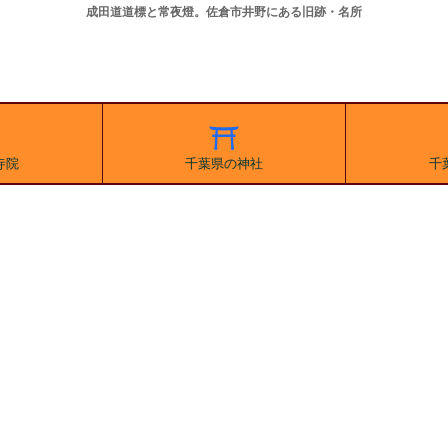
成田道道標と常夜燈。佐倉市井野にある旧跡・名所
寺院
千葉県の神社
千