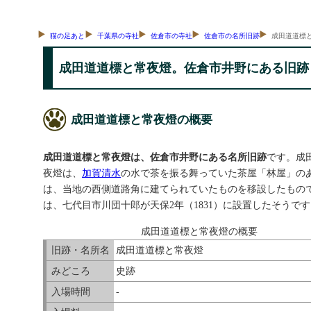
猫の足あと
千葉県の寺社
佐倉市の寺社
佐倉市の名所旧跡
成田道道標
成田道道標と常夜燈。佐倉市井野にある旧跡
成田道道標と常夜燈の概要
成田道道標と常夜燈は、佐倉市井野にある名所旧跡
です。成
夜燈は、
加賀清水
の水で茶を振る舞っていた茶屋「林屋」のあ
は、当地の西側道路角に建てられていたものを移設したもの
は、七代目市川団十郎が天保2年（1831）に設置したそうで
成田道道標と常夜燈の概要
旧跡・名所名
成田道道標と常夜燈
みどころ
史跡
入場時間
-