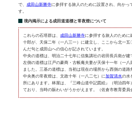
で、
成田山新勝寺
に参拝する旅人のために設置され、向かって
す。
境内掲示による成田道道標と常夜燈について
これらの石塔群は、
成田山新勝寺
に参拝する旅人のために
十郎が、天保二年（一八三一）に建立し、ここから北一五
んだ句と成田山への信心が記されています。
中央の道標は、明治二十七年に信集講社の岩田長兵衛が建
左側の道標は江戸の豪商・古帳庵夫妻が天保十一年（一八
ました。三基の道標は、当初は現在の場所から西側の道路
中央奥の常夜燈は、文政十年（一八二七）に
加賀清水
の水
所にあります。林屋は、『三峰山道中記図絵』（明治四年
ており、当時の賑わいがうかがえます。（佐倉市教育委員