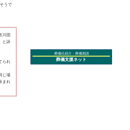
たそうで
市川団
」と詠
葬儀社紹介・葬儀相談
葬儀支援ネット
てられ
同じ場
詠まれ