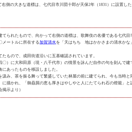
右側の大きな道標は、七代目市川団十郎が天保2年（1831）に設置し
建てられたもので、向かって右側の道標は、歌舞伎の名優である七代目
〇メートルに所在する
加賀清水
を「天はちち 地はかかさまの清水かな
てたもので、成田街道沿いに五基確認されています。
四〇）に大和田原（現・八千代市）の情景を詠んだ自作の句を刻んで建
角にあったものを移設しました。
を汲み、茶を振る舞って繁盛していた林屋の前に建てられ、今も当時と
）に描かれ、「御贔屓の恵も厚きはやしやと人にたてられ石の燈籠」と
会掲示より）