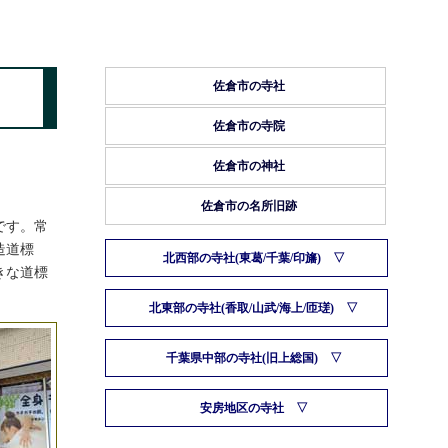
佐倉市の寺社
佐倉市の寺院
佐倉市の神社
佐倉市の名所旧跡
です。常
造道標
北西部の寺社(東葛/千葉/印旛)
きな道標
北東部の寺社(香取/山武/海上/匝瑳)
千葉県中部の寺社(旧上総国)
安房地区の寺社