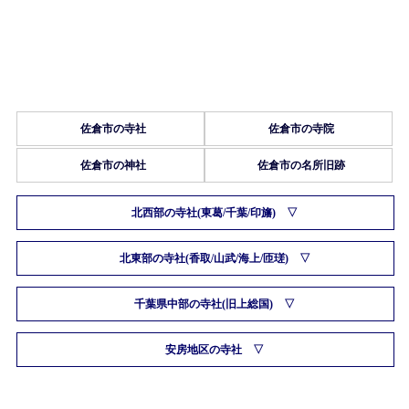
佐倉市の寺社
佐倉市の寺院
佐倉市の神社
佐倉市の名所旧跡
北西部の寺社(東葛/千葉/印旛)
北東部の寺社(香取/山武/海上/匝瑳)
千葉県中部の寺社(旧上総国)
安房地区の寺社