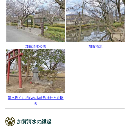
加賀清水公園
加賀清水
清水近くに祀られる厳島神社と弁財
天
加賀清水の縁起