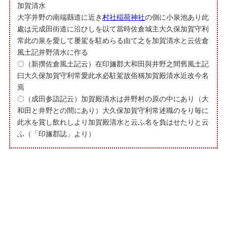
加賀清水
大字井野の南端縣道に近き
村社稲荷神社
の側に小泉池あり此
處は元成田街道に沿ひしを以て當時佐倉城主大久保加賀守利
常此の泉を愛して屡駕を駐めらる由て之を加賀清水と云佐倉
風土記井野清水に作る
〇（新撰佐倉風土記云）在印旛郡大和田與井野之間舊風土記
曰大久保加賀守利常愛此水必駐駕故俗稱加賀殿清水近改今名
焉
〇（成田参詣記云）加賀殿清水は井野村の原の中にあり（大
和田と井野との間にあり）大久保加賀守利常述職のをり毎に
此水を賞し飲れしより加賀殿清水と云ふ名を負はせたりと云
ふ（「印旛郡誌」より）