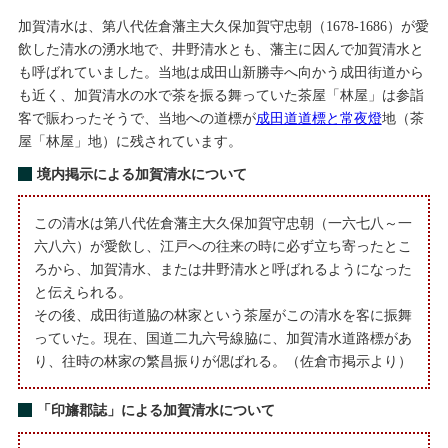
加賀清水は、第八代佐倉藩主大久保加賀守忠朝（1678-1686）が愛
飲した清水の湧水地で、井野清水とも、藩主に因んで加賀清水と
も呼ばれていました。当地は成田山新勝寺へ向かう成田街道から
も近く、加賀清水の水で茶を振る舞っていた茶屋「林屋」は参詣
客で賑わったそうで、当地への道標が
成田道道標と常夜燈
地（茶
屋「林屋」地）に残されています。
境内掲示による加賀清水について
この清水は第八代佐倉藩主大久保加賀守忠朝（一六七八～一
六八六）が愛飲し、江戸への往来の時に必ず立ち寄ったとこ
ろから、加賀清水、または井野清水と呼ばれるようになった
と伝えられる。
その後、成田街道脇の林家という茶屋がこの清水を客に振舞
っていた。現在、国道二九六号線脇に、加賀清水道路標があ
り、往時の林家の繁昌振りが偲ばれる。（佐倉市掲示より）
「印旛郡誌」による加賀清水について