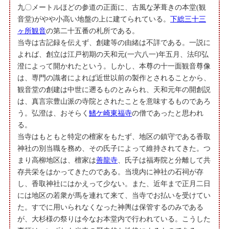
九〇メートルほどの参道の正面に、古風な茅葺きの本堂(観
音堂)がやや小高い地盤の上に建てられている。
下総三十三
ヶ所観音
の第二十五番の札所である。
当寺は古記録を伝えず、創建等の由緒は不詳である。一説に
よれば、創立は江戸初期の天和元(一六八一)年五月、法印弘
澄によって開かれたという。しかし、本尊の十一面観音尊像
は、専門の識者によれば近世以前の製作とされることから、
観音堂の創建は中世に遡るものとみられ、天和元年の開創説
は、真言宗豊山派の寺院とされたことを意味するものであろ
う。弘澄は、おそらく
鰭ケ崎東福寺
の僧であったと思われ
る。
当寺はもともと特定の檀家をもたず、地区の鎮守である香取
神社の別当職を務め、その氏子によって維持されてきた。つ
まり高柳地区は、檀家は
善龍寺
、氏子は福寿院と分離して共
存共栄をはかってきたのである。当境内に神社の石祠が存
し、香取神社にはかえって少ない。また、近年まで正月二日
には地区の若衆が馬を連れて来て、当寺でお払いを受けてい
た。すでに用いられなくなった神輿は保管するのみである
が、大杉様の祭りは今なお本堂内で行われている。こうした