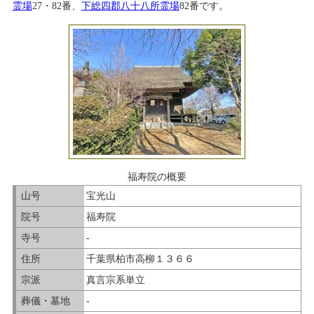
霊場
27・82番、
下総四郡八十八所霊場
82番です。
福寿院の概要
山号
宝光山
院号
福寿院
寺号
-
住所
千葉県柏市高柳１３６６
宗派
真言宗系単立
葬儀・墓地
-