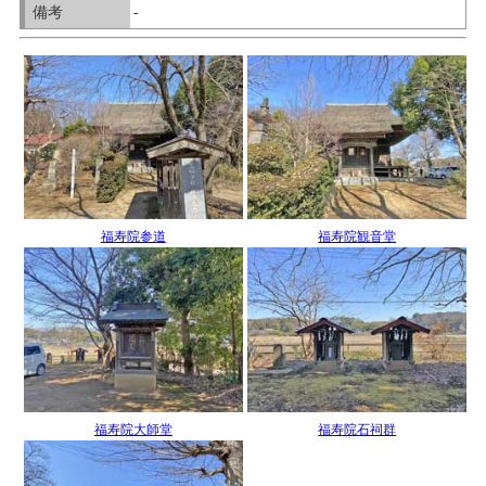
備考
-
福寿院参道
福寿院観音堂
福寿院大師堂
福寿院石祠群