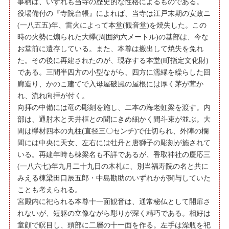
事柄は、いずれも当寺の歴史的な性格によるものである。
役場備付の『寺院台帳』によれば、当寺は江戸末期の安政ニ
(一八五五)年、雷火によって本堂(観音堂)を焼失した。この
時の火勢に煽られた大欅(周囲約六メートル)の基部は、今な
お堂前に遺存している。また、本尊は搬出して焼失を免れ
た。その後に再建されたのが、現存する本堂(町指定文化財)
である。三間半四方の小型ながら、四方に濡縁を繰らした回
廊造り、かのこ建てで入母屋破風の屋根には厚く茅が茸か
れ、流れ向拝が付く。
向拝の中備には竜の彫刻を施し、二本の海老虹梁を渡す。内
部は、通肘木と天井框との聞にきめ細かく間斗束が並ぶ。大
間は欅材四本の丸柱(直径三〇センチ)で仕切られ、外陣の欄
間には中央に天女、左右には牡丹と唐獅子の彫刻が施されて
いる。再建年時も棟梁名も不詳であるが、香取神社の慶応三
(一八六七)年九月二十九日の木札に、別当福寿院の名と共に
みえる棟梁田口辰五郎・中島勘助のいずれかが関与していた
ことも考えられる。
宮殿内に祀られる本尊十一面観音は、通常秘仏として開扉さ
れないが、短躯の立像ながら彫りが深く精巧である。相好は
童顔で瞑目し、頭部に二層の十一面を作る。左手は澡瓶を祀