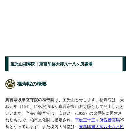
宝光山福寿院｜東葛印旛大師八十八ヶ所霊場
福寿院の概要
真言宗系単立寺院の福寿院
は、宝光山と号します。福寿院は、天
和元年（1681）に弘澄法印が真言宗豊山派寺院として開山したと
いいます。当寺の観音堂は、安政2年（1855）の火災後に再建さ
れたもので、柏市文化財に指定され、
下総三十三ヶ所観音霊場
25
番となっています。また境内大師堂は、
東葛印旛大師八十八ヶ所