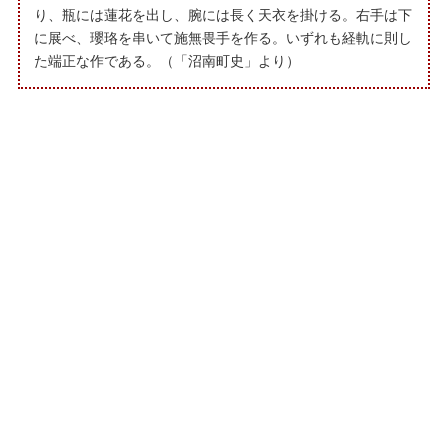
り、瓶には蓮花を出し、腕には長く天衣を掛ける。右手は下
に展べ、瓔珞を串いて施無畏手を作る。いずれも経軌に則し
た端正な作である。（「沼南町史」より）