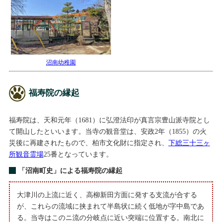
沼南幼稚園
福寿院の縁起
福寿院は、天和元年（1681）に弘澄法印が真言宗豊山派寺院とし
て開山したといいます。当寺の観音堂は、安政2年（1855）の火
災後に再建されたもので、柏市文化財に指定され、
下総三十三ヶ
所観音霊場
25番となっています。
「沼南町史」による福寿院の縁起
大津川の上流に近く、高柳新田方面に発する支流が合する
が、これらの流域に挟まれて半島状に続く低地が字中島であ
る。当寺はこのニ流の分岐点に近い突端に位置する。南北に