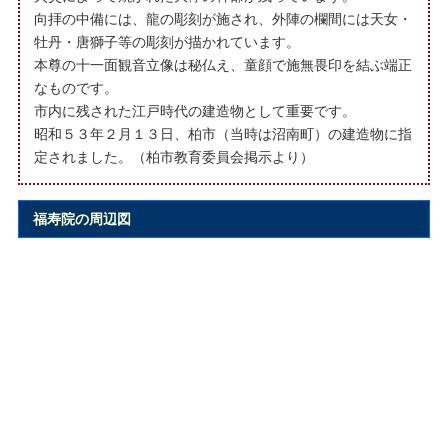
向拝の中備には、龍の彫刻が施され、外陣の欄間には天女・
牡丹・唐獅子等の彫刻が描かれています。
本尊の十一面観音立像は秘仏え、童顔で施無畏印を結ぶ端正
なものです。
市内に残された江戸時代の建造物として重要です。
昭和５３年２月１３日、柏市（当時は沼南町）の建造物に指
定されました。（柏市教育委員会掲示より）
福寿院の周辺図