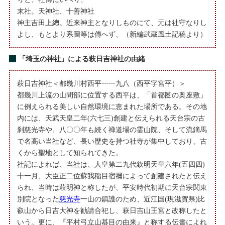
末社。天神社、十善神社
神主吉田上總。近来神主となりしものにて、元は社守なりし
よし、もとより系圖等は傳へず、（新編武蔵風土記稿より）
「埼玉の神社」による萩日吉神社の由緒
萩日吉神社＜都幾川村西平一一九八（西平字宮平）＞
都幾川上流の山間部に位置する西平は、「首都圏の奥座敷」
に例えられる美しい自然環境に恵まれた場所である。その地
内には、天武天皇二年(六七三)創建と伝えられる天台宗の古
刹慈光寺や、八〇〇年も続く禅道場の霊山院、そして流鏑馬
で名高い当社など、長い歴史を持つ社寺が集中しており、古
くから聖地として知られてきた。
社記によれば、当社は、人皇第二九代欽明天皇六年(五四四)
十一月、大臣正二位蘇我稲目宿禰によって創建されたと伝え
られ、当時は萩明神と称したが、平安時代初期に天台宗関東
別院となった
慈光寺
一山の鎮護のため、近江国(現滋賀県)比
叡山から日吉大神を勧請合祀し、萩日吉山王宮と改称したと
いう。更に、『平村弓立山蟇目の由来』と称する伝書によれ