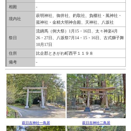
相殿
-
萩明神社、御井社、釣取社、負櫃社・風神社・
境内社
菰神社・金精大明神合殿、天神社、八坂社
流鏑馬（例大祭）1月15・16日、太々神楽4月
祭日
26・27日、八坂祭7月14・15・16日、古式獅子舞
10月17日
住所
比企郡ときがわ町西平１１９８
備考
-
萩日吉神社一鳥居
萩日吉神社二鳥居