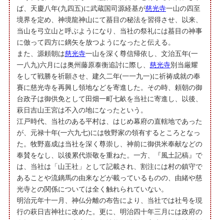
ば、天慶八年(九四五)に武蔵国司源経基が
慈光寺
一山の四至
境界を定め、神境龍神山にて蟇目の秘法を習得させ、以来、
当山を弓立山と呼ぶようになり、当社の祭礼には蟇目の神事
に倣って四方に鏑矢を放つようになったと伝える。
また、源頼朝は
慈光寺
一山を深く尊信帰依し、文治五年(一
一八九)六月には奥州藤原泰衡追討に際し、
慈光寺
別当厳耀
をして戦勝を祈願させ、建久二年(一一九一)に祈祷成就の奉
賽に慈光寺を再興し領地などを寄進した。その時、頼朝の御
台政子は御供免として田畑一町七畝を当社に寄進し、以後、
萩日吉山王宮は不入の地になったという。
江戸時代、当社のある平村は、はじめ幕府の直轄地であった
が、元禄十年(一六九七)には牧野家の領有するところとなっ
た。牧野嘉成は当社を深く尊崇し、神前に御供米奉献などの
奉賛をなし、以後累代崇敬を重ねた。一方、『風土記稿』で
は、当社は「山王社」として記載され、割注には村の鎮守で
あることや流鏑馬の由来などが載っているものの、由緒や慈
光寺との関係については全く触れられていない。
明治元年十一月、神仏分離の布告により、当社では社号を現
行の萩日吉神社に改めた。更に、明治四十年三月には政府の