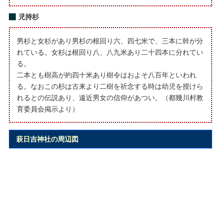
児持杉
男杉と女杉があり男杉の根回り六、四七米で、三本に幹が分
れている。女杉は根回り八、八九米あり二十四本に分れてい
る。
二本とも樹高が約四十米あり樹令はおよそ八百年といわれ
る。なおこの杉は古来より二樹を祈念する時は幼児を授けら
れるとの伝説あり、遠近男女の信仰があつい。（都幾川村教
育委員会掲示より）
萩日吉神社の周辺図