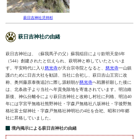
萩日吉神社児持杉
萩日吉神社の由緒
萩日吉神社は、（蘇我馬子の父）蘇我稲目により欽明天皇6年
（544）創建されたと伝えられ、萩明神と称していたといいま
す。平安時代に入り
慈光寺
が天台宗寺院となると、
慈光寺
一山鎮
護のために日吉大社を勧請、当社に合祀し、萩日吉山王宮に改
称、奥州藤原泰衡追討に際し源頼朝が
慈光寺
へ戦勝祈願した後に
は、北条政子より当社へ年貢免除地を寄進されています。明治維
新後、神仏分離令により萩日吉神社と改称し村社に列格、明治40
年には字宮平無格社熊野神社・字森戸無格社八坂神社・字後野無
格社富士獄神社・字森戸無格社神明社の4社を合祀、昭和19年郷
社に昇格していました。
境内掲示による萩日吉神社の由緒