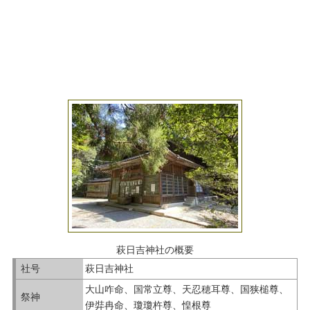
萩日吉神社の概要
社号
萩日吉神社
大山咋命、国常立尊、天忍穂耳尊、国狭槌尊、
祭神
伊弉冉命、瓊瓊杵尊、惶根尊