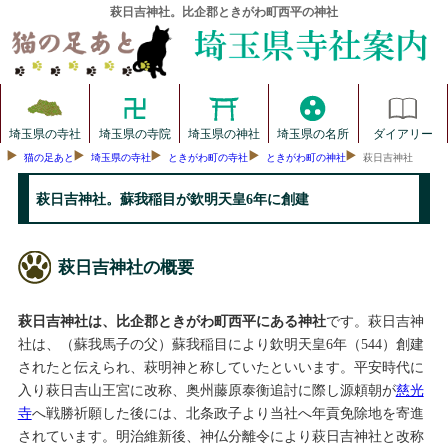
萩日吉神社。比企郡ときがわ町西平の神社
埼玉県の寺社
埼玉県の寺院
埼玉県の神社
埼玉県の名所
ダイアリー
猫の足あと
埼玉県の寺社
ときがわ町の寺社
ときがわ町の神社
萩日吉神社
萩日吉神社。蘇我稲目が欽明天皇6年に創建
萩日吉神社の概要
萩日吉神社は、比企郡ときがわ町西平にある神社
です。萩日吉神
社は、（蘇我馬子の父）蘇我稲目により欽明天皇6年（544）創建
されたと伝えられ、萩明神と称していたといいます。平安時代に
入り萩日吉山王宮に改称、奥州藤原泰衡追討に際し源頼朝が
慈光
寺
へ戦勝祈願した後には、北条政子より当社へ年貢免除地を寄進
されています。明治維新後、神仏分離令により萩日吉神社と改称