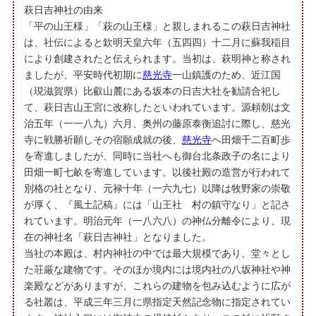
萩日吉神社の由来
「平の山王様」「萩の山王様」と親しまれるこの萩日吉神社
は、社伝によると欽明天皇六年（五四四）十二月に蘇我稲目
により創建されたと伝えられます。当初は、萩明神と称され
ましたが、平安時代初期に
慈光寺
一山鎮護のため、近江国
（現滋賀県）比叡山麓にある坂本の日吉大社を勧請合祀し
て、萩日吉山王宮に改称したといわれています。源頼朝は文
治五年（一一八九）六月、奥州の藤原泰衡追討に際し、慈光
寺に戦勝祈願しその宿願成就の後、
慈光寺
へ田畑千二百町歩
を寄進しましたが、同時に当社へも御台北条政子の名により
田畑一町七畝を寄進しています。以後社殿の造営が行われて
別格の社となり、元禄十年（一六九七）以降は牧野家の崇敬
が厚く、『風土記稿』には「山王社 村の鎮守なり」と記さ
れています。明治元年（一八六八）の神仏分離令により、現
在の神社名「萩日吉神社」となりました。
当社の本殿は、村内神社の中では最大規模であり、堂々とし
た荘厳な建物です。そのほか境内には境内社の八坂神社や神
楽殿などがありますが、これらの建物を包み込むように広が
る社叢は、平成三年三月に県指定天然記念物に指定されてい