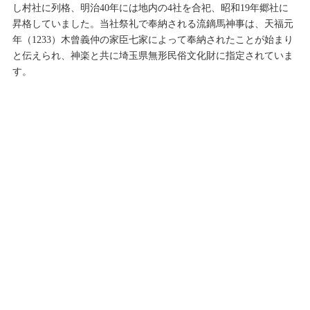
し村社に列格、明治40年には地内の4社を合祀、昭和19年郷社に
昇格していました。当社祭礼で奉納される流鏑馬神事は、天福元
年（1233）木曾義仲の家臣七家によって奉納されたことが始まり
と伝えられ、神楽と共に埼玉県無形民俗文化財に指定されていま
す。