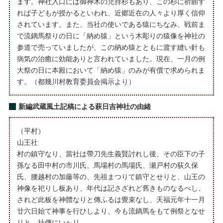
ます。神社入口には御神木の児持杉もあり、この杉に祈願す
れば子どもが授かるといわれ、近郷近在の人々より厚く信仰
されています。また、当社の使いである猿にちなみ、戦前ま
で流鏑馬祭りの日に「納め猿」という木彫りの猿像を神社の
参道で売っていましたが、この納め猿とともに渡す縫い針も
病気の治癒に効能ありと言われていました。現在、一月の例
大祭の日に本殿において「納め猿」のみが有償で求められま
す。（都幾川村教育委員会掲示より）
新編武蔵風土記稿による萩日吉神社の由緒
（平村）
山王社
村の鎮守なり、當社は帶刀先生義賢討れし後、その臣下の子
孫なる田中村の市川氏、馬場村の馬場氏、瀬戸村の荻久保
氏、腰越村の加藤等の、先祖まつりて鎮守とせりと、山王の
神像を祀りし板あり、年代は記さざれど舊きものなるべし、
されど此板を神體なりと傳ふるは覺束なし、天福元年十一月
廿六日始て神事を行ひしより、今も流鏑馬をもて例祭となせ
りと、社傳にいへり、