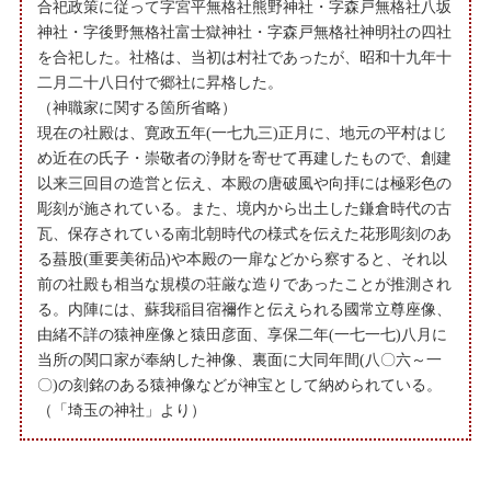
合祀政策に従って字宮平無格社熊野神社・字森戸無格社八坂
神社・字後野無格社富士獄神社・字森戸無格社神明社の四社
を合祀した。社格は、当初は村社であったが、昭和十九年十
二月二十八日付で郷社に昇格した。
（神職家に関する箇所省略）
現在の社殿は、寛政五年(一七九三)正月に、地元の平村はじ
め近在の氏子・崇敬者の浄財を寄せて再建したもので、創建
以来三回目の造営と伝え、本殿の唐破風や向拝には極彩色の
彫刻が施されている。また、境内から出土した鎌倉時代の古
瓦、保存されている南北朝時代の様式を伝えた花形彫刻のあ
る蟇股(重要美術品)や本殿の一扉などから察すると、それ以
前の社殿も相当な規模の荘厳な造りであったことが推測され
る。内陣には、蘇我稲目宿禰作と伝えられる國常立尊座像、
由緒不詳の猿神座像と猿田彦面、享保二年(一七一七)八月に
当所の関口家が奉納した神像、裏面に大同年間(八〇六～一
〇)の刻銘のある猿神像などが神宝として納められている。
（「埼玉の神社」より）