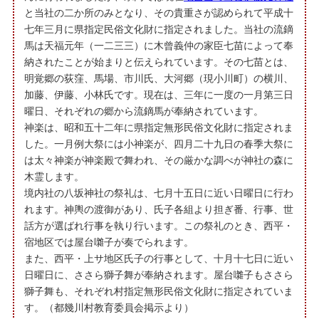
と当社の二か所のみとなり、その貴重さが認められて平成十
七年三月に県指定民俗文化財に指定されました。当社の流鏑
馬は天福元年（一二三三）に木曾義仲の家臣七苗によって奉
納されたことが始まりと伝えられています。その七苗とは、
明覚郷の荻窪、馬場、市川氏、大河郷（現小川町）の横川、
加藤、伊藤、小林氏です。現在は、三年に一度の一月第三日
曜日、それぞれの郷から流鏑馬が奉納されています。
神楽は、昭和五十二年に県指定無形民俗文化財に指定されま
した。一月例大祭には小神楽が、四月二十九日の春季大祭に
は太々神楽が神楽殿で舞われ、その厳かな調べが神社の森に
木霊します。
境内社の八坂神社の祭礼は、七月十五日に近い日曜日に行わ
れます。神輿の渡御があり、氏子各組より担ぎ番、行事、世
話方が選ばれ行事を執り行います。この祭礼のとき、西平・
宿地区では屋台囃子が奏でられます。
また、西平・上サ地区氏子の行事として、十月十七日に近い
日曜日に、ささら獅子舞が奉納されます。屋台囃子もささら
獅子舞も、それぞれ村指定無形民俗文化財に指定されていま
す。（都幾川村教育委員会掲示より）