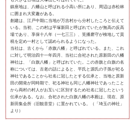
鎮座地は、八幡山と呼ばれる小高い所にあり、周辺は赤松林
に囲まれ大変趣がある。
創建は、江戸中期に当地が万吉村から分村したころと伝えて
いる。当初、この村は平塚新田と呼ばれていたが無高の反高
場であり、享保十八年（一七三三）、筧播磨守が検地して貢
税を定め一村として認められるようになった。
当社は、古くから「赤旗八幡」と呼ばれている。また、これ
に対して明治四十一年四月、当社に合祀された原新田の八幡
神社は、「白旗八幡」と呼ばれていた。この赤旗と白旗の名
称については、古老の話によると、平氏と源氏の子孫が祀る
神社であることから社名に冠したとする伝承と、当地と原新
田の開発が同時期で、祀る神社も同じ八幡神社であったこと
から両村の村人がお互いに区別するため社名に冠したという
伝承がある。なお、合祀された白旗八幡の本殿は、現在、原
新田集会所（旧観音堂）に置かれている。（「埼玉の神社」
より）