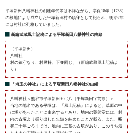
平塚新田八幡神社の創建年代等は不詳ながら、享保18年（1733）
の検地により成立した平塚新田村の鎮守として祀られ、明治7年
には村社に列格していました。
新編武蔵風土記稿による平塚新田八幡神社の由緒
（平塚新田）
八幡社
村の鎮守なり、村民持、下並同じ、（新編武蔵風土記稿よ
り）
「埼玉の神社」による平塚新田八幡神社の由緒
八幡神社＜熊谷市平塚新田五〇八（平塚新田字前原）＞
当地の地名である平塚は、『風土記稿』によると、草原の中
に塚があったことに由来するとあり、地内の薬師堂には、村
内の古塚より掘り出した矢鏃を納めたことが載る。また、昭
和二十年ごろまでは、地内に三基の古墳があり、このうち最
も大きな古墳は大塚山と呼ばれていた。