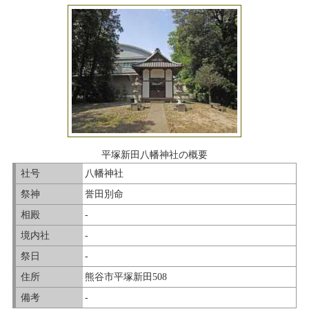
平塚新田八幡神社の概要
社号
八幡神社
祭神
誉田別命
相殿
-
境内社
-
祭日
-
住所
熊谷市平塚新田508
備考
-