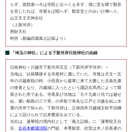
らず、當院衰へ今は寺院と云べくも非ず、僅に堂を構て觀音
を安じたれば、寺號をば唱へず、觀音堂とのみいひ傳へり、
山王天王天神合社、
（上新河岸）
辨財天社
村持（新編武蔵風土記稿より）
「埼玉の神社」による下新河岸日枝神社の由緒
日枝神社＜川越市下新河岸五五（下新河岸字河岸）＞
当地は、以前隣接する寺尾村に属していた。寺尾は天文一五
年の川越夜戦の時、小田原から援軍に来て大勝した北条氏康
の使者となり、川越城に入ったという諏訪右馬亮によって開
発された所である。寺尾及び当地は「九十九曲り仇では越せ
ぬ、通い船路の三十里」の舟歌で有名な江戸と川越を結ぶ水
運の河岸で知られ、下新河岸は、正保四年川越城主松平信綱
により設けられて以来繁栄をみている。
当社は、蓮華院の境内社として『風土記稿』に「蓮華院天台
宗、
古谷本郷灌頂院
の門徒、本尊観音、此堂は木ノ目長者の