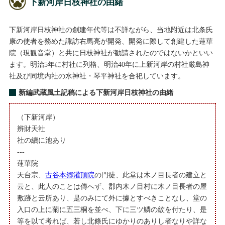
下新河岸日枝神社の由緒
下新河岸日枝神社の創建年代等は不詳ながら、当地附近は北条氏
康の使者を務めた諏訪右馬亮が開発、開発に際して創建した蓮華
院（現観音堂）と共に日枝神社が勧請されたのではないかといい
ます。明治5年に村社に列格、明治40年に上新河岸の村社厳島神
社及び同境内社の水神社・琴平神社を合祀しています。
新編武蔵風土記稿による下新河岸日枝神社の由緒
（下新河岸）
辨財天社
社の續に池あり
---
蓮華院
天台宗、
古谷本郷灌頂院
の門徒、此堂は木ノ目長者の建立と
云と、此人のことは傳へず、郡内木ノ目村に木ノ目長者の屋
敷跡と云所あり、是のみにて外に據とすべきことなし、堂の
入口の上に菊に五三桐を並べ、下に三ツ鱗の紋を付たり、是
等を以て考れば、若し北條氏にゆかりのありし者なりや詳な