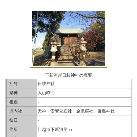
下新河岸日枝神社の概要
社号
日枝神社
祭神
大山咋命
相殿
-
境内社
天神・愛宕合殿社・金毘羅社、厳島神社
祭日
-
住所
川越市下新河岸55