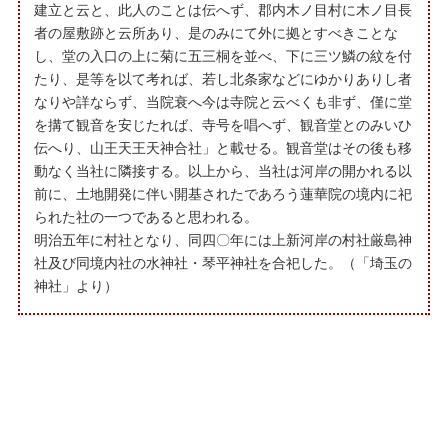
建立と云と、此人のことは伝へず、郡内木ノ目村に木ノ目長
者の屋敷跡と云所あり、是のみにて外に拠とすべきことな
し、堂の入口の上に菊に五三桐を並べ、下に三ツ鱗の紋を付
たり、是等を以て考れば、若し北条家などにゆかりありし者
なりや詳ならず、当院衰へ今は寺院と云べくも非ず、僅に堂
を搆て観音を安じたれば、寺号を唱へず、観音堂とのみいひ
伝へり、山王天王天神合社」と載せる。観音堂はその後も移
動なく当社に隣接する。以上から、当社は河岸の開かれる以
前に、土地開発に伴い開基されたであろう蓮華院の境内に祀
られた社の一つであると思われる。
明治五年に村社となり、同四〇年には上新河岸の村社厳島神
社及び同境内社の水神社・琴平神社を合祀した。（「埼玉の
神社」より）