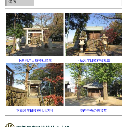
備考
-
下新河岸日枝神社鳥居
下新河岸日枝神社社殿
下新河岸日枝神社境内社
境内中央の観音堂