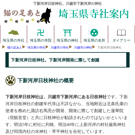
下新河岸日枝神社。川越市下新河岸の神社
埼玉県の寺社
埼玉県の寺院
埼玉県の神社
埼玉県の名所
ダイアリー
猫の足あと
埼玉県の寺社
川越市の寺社
川越市の神社
下新河岸日枝神社
下新河岸日枝神社。下新河岸開発に際して創建
下新河岸日枝神社の概要
下新河岸日枝神社は、川越市下新河岸にある日枝神社
です。下新
河岸日枝神社の創建年代等は不詳ながら、当地附近は北条氏康の
使者を務めた諏訪右馬亮が開発、開発に際して創建した蓮華院
（現観音堂）と共に日枝神社が勧請されたのではないかといいま
す。明治5年に村社に列格、明治40年に上新河岸の村社厳島神社
及び同境内社の水神社・琴平神社を合祀しています。