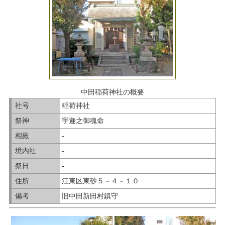
中田稲荷神社の概要
社号
稲荷神社
祭神
宇迦之御魂命
相殿
-
境内社
-
祭日
-
住所
江東区東砂５－４－１０
備考
旧中田新田村鎮守