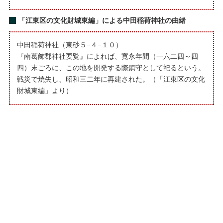
「江東区の文化財城東編」による中田稲荷神社の由緒
中田稲荷神社（東砂５−４−１０）
『南葛飾郡神社要覧』によれば、寛永年間（一六二四～四
四）末ごろに、この地を開発する際鎮守として祀るという。
戦災で焼失し、昭和三二年に再建された。（「江東区の文化
財城東編」より）