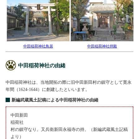
中田稲荷神社鳥居
中田稲荷神社拝殿
中田稲荷神社の由緒
中田稲荷神社は、当地開拓の際に旧中田新田村の鎮守として寛永
年間（1624-1644）に創建したといいます。
新編武蔵風土記稿による中田稲荷神社の由緒
中田新田
稲荷社
村の鎮守なり。又兵衛新田永福寺の持。（新編武蔵風土記稿
より）