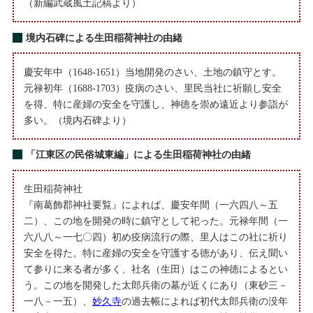
（新編武蔵風土記稿より）
境内石碑による生田稲荷神社の由緒
慶安年中（1648-1651）当地開発のさい、土地の鎮守とす。
元禄初年（1688-1703）疫病のさい、里民当社に祈願し安全
を得、特に産婦の安全を守護し、神徳を崇め遠近より参詣が
多い。（境内石碑より）
「江東区の民俗城東編」による生田稲荷神社の由緒
生田稲荷神社
『南葛飾郡神社要覧』によれば、慶安年間（一六四八～五
二）、この地を開発の時に鎮守として祀った。元禄年間（一
六八八～一七〇四）初め疫病流行の際、里人はこの社に祈り
安全を得た。特に産婦の安全を守護する徳があり、伝え聞い
て参りに来る者が多く、社名（生田）はこの神徳によるとい
う。この地を開発した太郎兵衛の墓が近くにあり（東砂三－
一八－一五）、
妙久寺
の過去帳によれば初代太郎兵衛の没年