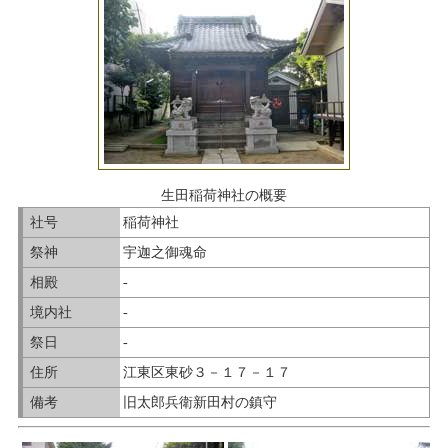
生田稲荷神社の概要
社号
稲荷神社
祭神
宇迦之御魂命
相殿
-
境内社
-
祭日
-
住所
江東区東砂３－１７－１７
備考
旧太郎兵衛新田村の鎮守