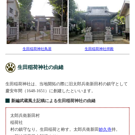
生田稲荷神社鳥居
生田稲荷神社拝殿
生田稲荷神社の由緒
生田稲荷神社は、当地開拓の際に旧太郎兵衛新田村の鎮守として
慶安年間（1648-1651）に創建したといいます。
新編武蔵風土記稿による生田稲荷神社の由緒
太郎兵衛新田村
稲荷社
村の鎮守なり。生田稲荷と称す。太郎兵衛新田
妙久寺
持。