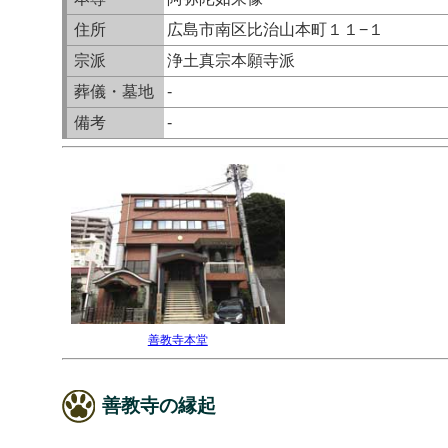
住所
広島市南区比治山本町１１−１
宗派
浄土真宗本願寺派
葬儀・墓地
-
備考
-
善教寺本堂
善教寺の縁起