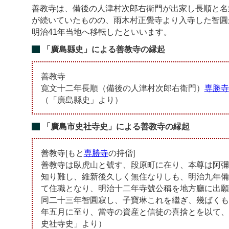
善教寺は、備後の人津村次郎右衛門が出家し長順と名乗
が続いていたものの、雨木村正覺寺より入寺した智圓
明治41年当地へ移転したといいます。
「廣島縣史」による善教寺の縁起
善教寺
寛文十二年長順（備後の人津村次郎右衛門）
専勝寺
（「廣島縣史」より）
「廣島市史社寺史」による善教寺の縁起
善教寺[もと
専勝寺
の持僧]
善教寺は臥虎山と號す、段原町に在り、本尊は阿彌
知り難し、維新後久しく無住なりしも、明治九年備
て住職となり、明治十二年寺號公稱を地方廳に出願
同二十三年智圓寂し、子寶琳これを繼ぎ、幾ばくも
年五月に至り、當寺の資産と信徒の喜捨とを以て、
史社寺史」より）