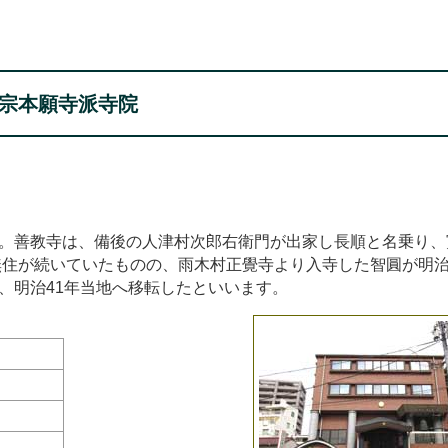
宗本願寺派寺院
。善教寺は、備後の人津村次郎右衛門が出家し長順と名乗り、
住が続いていたものの、雨木村正覺寺より入寺した智圓が明治
、明治41年当地へ移転したといいます。