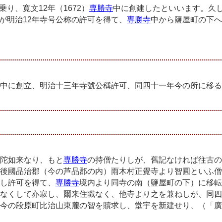
り、寛文12年（1672）
専勝寺
中に創建したといいます。久
が明治12年寺号公称の許可を得て、
専勝寺
中から鹽屋町の下へ
中に創立、明治十三年寺號公稱許可、同四十一年今の所に移る
陀如来なり、もと
専勝寺
の持僧たりしが、舊記なければ往古の
後國品治郡（今の芦品郡の内）雨木村正覺寺より智圓といふ僧
し許可を得て、
専勝寺
境内より同寺の南（鹽屋町の下）に移転
なくして亦寂し、爾来住職なく、他寺より之を兼ねしが、同四
今の段原町比治山東麓の智を贖求し、堂宇を新建せり、（「廣