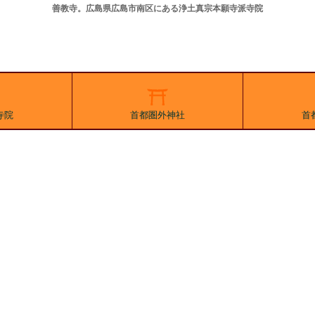
善教寺。広島県広島市南区にある浄土真宗本願寺派寺院
寺院
首都圏外神社
首