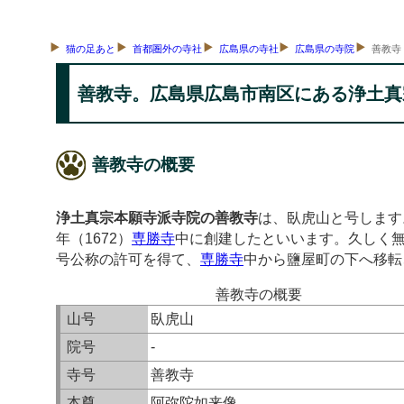
猫の足あと
首都圏外の寺社
広島県の寺社
広島県の寺院
善教寺
善教寺。広島県広島市南区にある浄土真
善教寺の概要
浄土真宗本願寺派寺院の善教寺
は、臥虎山と号します
年（1672）
専勝寺
中に創建したといいます。久しく無
号公称の許可を得て、
専勝寺
中から鹽屋町の下へ移転
善教寺の概要
山号
臥虎山
院号
-
寺号
善教寺
本尊
阿弥陀如来像