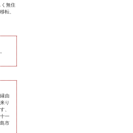
しく無住
移転、
。
縁由
来り
す、
十一
島市