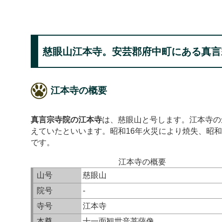
慈眼山江本寺。安芸郡府中町にある真言
江本寺の概要
真言宗寺院の江本寺
は、慈眼山と号します。江本寺の
えていたといいます。昭和16年火災により焼失、昭和
です。
江本寺の概要
山号
慈眼山
院号
-
寺号
江本寺
本尊
十一面観世音菩薩像