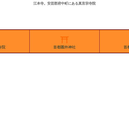
江本寺。安芸郡府中町にある真言宗寺院
寺院
首都圏外神社
首