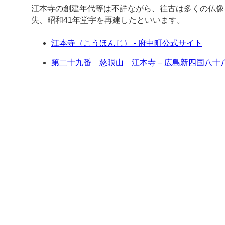
江本寺の創建年代等は不詳ながら、往古は多くの仏像
失、昭和41年堂宇を再建したといいます。
江本寺（こうほんじ） - 府中町公式サイト
第二十九番 慈眼山 江本寺 – 広島新四国八十