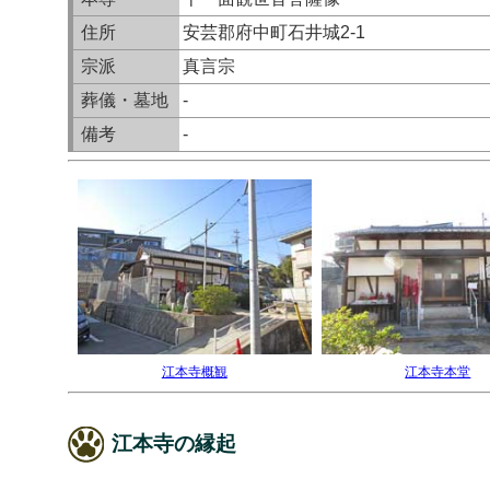
住所
安芸郡府中町石井城2-1
宗派
真言宗
葬儀・墓地
-
備考
-
江本寺概観
江本寺本堂
江本寺の縁起