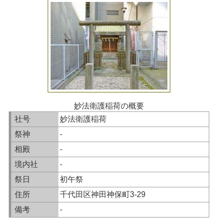
妙法衛護稲荷の概要
社号
妙法衛護稲荷
祭神
-
相殿
-
境内社
-
祭日
初午祭
住所
千代田区神田神保町3-29
備考
-