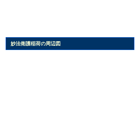
妙法衛護稲荷の周辺図