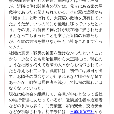
妙法衛護稲荷神社の創建、由来などは不明である
が、近隣に住む関係者の話では、元々はある家の屋
敷神であったと伝えられている。その家は近隣から
「殿さま」と呼ばれて、大変広い敷地を所有してい
たようだが、いつの間にか他地に移っていったとい
う。その後、稲荷神の祠だけが現在地に残されたま
まとなってしまったことを案じた近隣の有志たち
が、存続の方法を探りながらも当社をこれまで守っ
てきた。
社殿は震災・戦災の被害を受けなかったということ
から、少なくとも明治後期から大正期には、現在の
ような社殿を構えて近隣の人々からも信仰されてい
たと考えられている。戦前には、初午には縁日が出
て、お隣子の屋台などが組まれるなど賑やかな祭で
あったが、戦後は居住者も減少して以前の賑わいは
なくなっていった。
現在は維持会を組織して、会員が中心となって当社
の維持管理にあたっているが、近隣居住者や通勤者
などの参拝も多く、商売繁盛・家内安全。交通安全
などが祈願される。初午祭には、
三崎稲荷神社
から